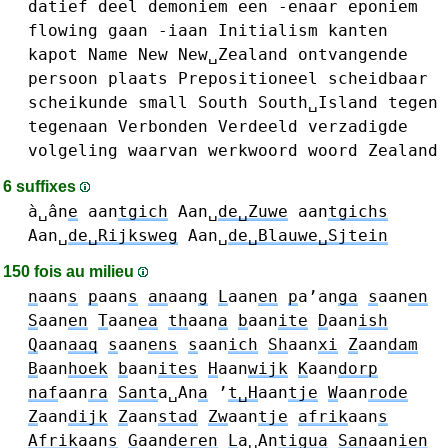
datief
deel
demoniem
een
-enaar
eponiem
flowing
gaan
-iaan
Initialism
kanten
kapot
Name
New
New␣Zealand
ontvangende
persoon
plaats
Prepositioneel
scheidbaar
scheikunde
small
South
South␣Island
tegen
tegenaan
Verbonden
Verdeeld
verzadigde
volgeling
waarvan
werkwoord
woord
Zealand
6 suffixes
à␣ân
e
aan
tgich
Aan␣
de␣Zuwe
aan
tgichs
Aan␣
de␣Rijksweg
Aan␣
de␣Blauwe␣Sjtein
150 fois au milieu
n
aan
s
p
aan
s
an
aan
g
L
aan
en
p
a’an
ga
s
aan
en
S
aan
en
T
aan
ea
th
aan
a
b
aan
ite
D
aan
ish
Q
aan
aaq
s
aan
ens
s
aan
ich
Sh
aan
xi
Z
aan
dam
B
aan
hoek
b
aan
ites
H
aan
wijk
K
aan
dorp
naf
aan
ra
Sant
a␣An
a
’
t␣H
aan
tje
W
aan
rode
Z
aan
dijk
Z
aan
stad
Zw
aan
tje
afrik
aan
s
Afrik
aan
s
G
aan
deren
L
a␣An
tigua
San
aan
ien