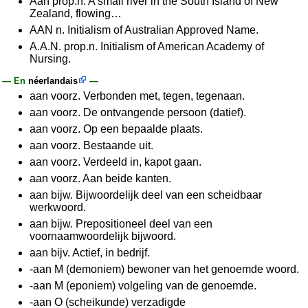
Aan prop.n. A small river in the South Island of New
Zealand, flowing…
AAN n. Initialism of Australian Approved Name.
A.A.N. prop.n. Initialism of American Academy of
Nursing.
— En
néerlandais
—
aan voorz. Verbonden met, tegen, tegenaan.
aan voorz. De ontvangende persoon (datief).
aan voorz. Op een bepaalde plaats.
aan voorz. Bestaande uit.
aan voorz. Verdeeld in, kapot gaan.
aan voorz. Aan beide kanten.
aan bijw. Bijwoordelijk deel van een scheidbaar
werkwoord.
aan bijw. Prepositioneel deel van een
voornaamwoordelijk bijwoord.
aan bijv. Actief, in bedrijf.
-aan M (demoniem) bewoner van het genoemde woord.
-aan M (eponiem) volgeling van de genoemde.
-aan O (scheikunde) verzadigde