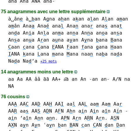
ana Ana ANA ana-
75 anagrammes avec une lettre supplémentaire
à␣ân
e
à␣
b
an
A
g
na
a
h
an
a
k
an
a
l
an A
l
an
a
m
an
a
m
ân
Ana
a
Ana
é
ana
l
Ana
n
ana
r
ana
s
ana
t
an
d
a
An
i
a
An
l
a
an
m
a
an
n
a An
n
a
an
o
a
an
s
a
An
s
a
an
u
a
A
r
an
a
u
na
a
y
an
A
y
na
b
ana
B
ana
C
aan
c
ana
C
ana
E
ANA
F
aan
f
ana
g
ana
H
aan
I
ANA
k
ana
L
ana
m
ana
M
ana
naa
n
na
b
a
na
d
a
Na
d
a Na
d
’a
+25 mots
14 anagrammes moins une lettre
aa Aa AA ââ ãã AA+ a͠a
an An -an an- A/N
na
NA
76 cousins
AA
A
AA
C
AA
D
AA
H
AA
I
aa
l
AA
L
aa
m
Aa
m
Aa
r
AA
R
aa
s
AA
S
A
D
N
A
F
N
A
h
n
a
i
n A
i
n a
ï
n A
í
n -
a
i
n ’a
ï
n
A
n
n a
n
n.
A
P
N
A
r
n A
R
N A
r
n.
A
S
N
A
X
N
a
y
n A
y
n ʿa
y
n
b
an
B
AN
c
an
C
AN
d
an
D
an