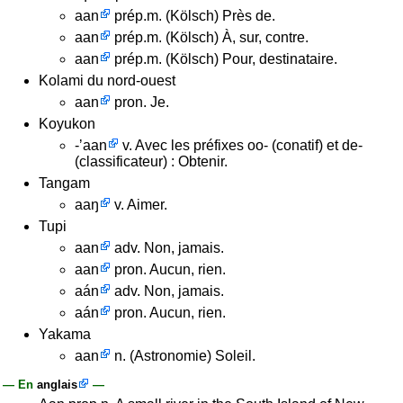
aan
prép.m. (Kölsch) Près de.
aan
prép.m. (Kölsch) À, sur, contre.
aan
prép.m. (Kölsch) Pour, destinataire.
Kolami du nord-ouest
aan
pron. Je.
Koyukon
-ʼaan
v. Avec les préfixes oo- (conatif) et de-
(classificateur) : Obtenir.
Tangam
aaŋ
v. Aimer.
Tupi
aan
adv. Non, jamais.
aan
pron. Aucun, rien.
aán
adv. Non, jamais.
aán
pron. Aucun, rien.
Yakama
aan
n. (Astronomie) Soleil.
— En
anglais
—