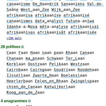
can
aan
isme
De␣H
aan
drik
San
aan
iens
Val-de-
S
aân
e
West
␣aan␣
Zee
Wijk
␣aan␣
Zee
afrik
aan
isa
afrik
aan
ise
afrik
aan
isé
can
aan
ismes
dat
a␣an
alyst
futun
a-an
iwa
Idanh
a-a-N
ova
mét
a-an
alyse
afrik
aan
isai
afrik
aan
isas
afrik
aan
isât
afrik
aan
isée
+100 mots
28 préfixes
C
aan
F
aan
H
aan
n
aan
p
aan
Kh
aan
Can
aan
Chan
aan
ma␣pn
aan
Schw
aan
Ter␣L
aan
Kerkl
aan
Oostz
aan
Pelik
aan
Westz
aan
Cairnb
aan
Cairng
aan
Goudri
aan
Roodeh
aan
IJssell
aan
Zwarte␣H
aan
Boelensl
aan
Heerlerb
aan
Eelen␣en␣Rh
aan
Zwingelsp
aan
chien␣de␣Can
aan
Katwijkerl
aan
Koog␣aan␣de␣Z
aan
4 anagrammes