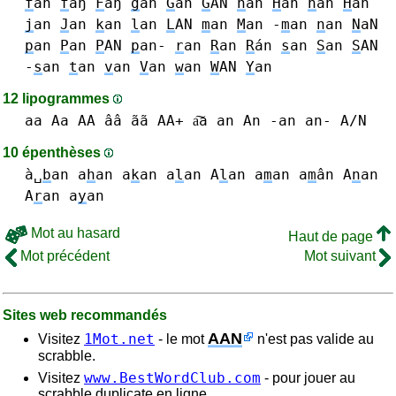
f
an
f
aŋ
F
aŋ
g
an
G
an
G
AN
h
an
H
an
h
än
H
än
j
an
J
an
k
an
l
an
L
AN
m
an
M
an -
m
an
n
an
N
aN
p
an
P
an
P
AN
p
an-
r
an
R
an
R
án
s
an
S
an
S
AN
-
s
an
t
an
v
an
V
an
w
an
W
AN
Y
an
12 lipogrammes
aa Aa AA ââ ãã AA+ a͠a
an An -an an- A/N
10 épenthèses
à␣
b
an
a
h
an
a
k
an
a
l
an A
l
an
a
m
an a
m
ân
A
n
an
A
r
an
a
y
an
Mot au hasard
Haut de page
Mot précédent
Mot suivant
Sites web recommandés
AAN
1Mot.net
Visitez
- le mot
n'est pas valide au
scrabble.
www.BestWordClub.com
Visitez
- pour jouer au
scrabble duplicate en ligne.