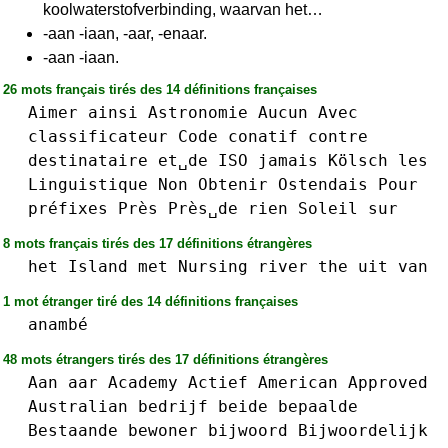
koolwaterstofverbinding, waarvan het…
-aan -iaan, -aar, -enaar.
-aan -iaan.
26 mots français tirés des 14 définitions françaises
Aimer
ainsi
Astronomie
Aucun
Avec
classificateur
Code
conatif
contre
destinataire
et␣de
ISO
jamais
Kölsch
les
Linguistique
Non
Obtenir
Ostendais
Pour
préfixes
Près
Près␣de
rien
Soleil
sur
8 mots français tirés des 17 définitions étrangères
het
Island
met
Nursing
river
the
uit
van
1 mot étranger tiré des 14 définitions françaises
anambé
48 mots étrangers tirés des 17 définitions étrangères
Aan
aar
Academy
Actief
American
Approved
Australian
bedrijf
beide
bepaalde
Bestaande
bewoner
bijwoord
Bijwoordelijk