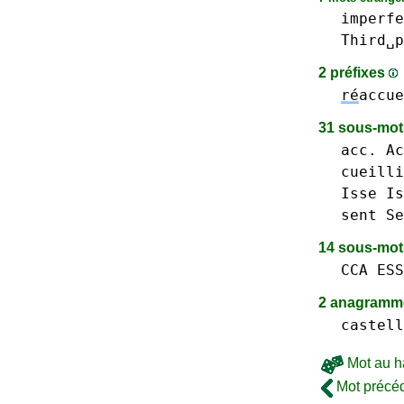
imperfe
Third␣p
2 préfixes
ré
accue
31 sous-mo
acc. Ac
cueilli
Isse Is
sent Se
14 sous-mo
CCA
ESS
2 anagramme
castell
Mot au h
Mot précé