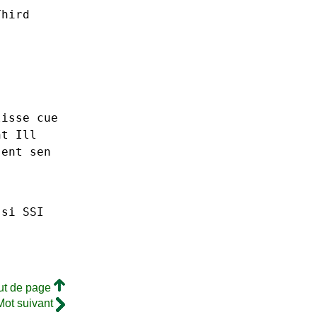
Third
lisse
cue
nt
Ill
sent
sen
ssi SSI
ut de page
Mot suivant