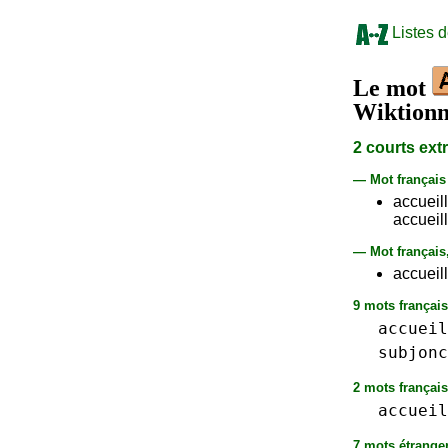
Listes 
Le mot
Wiktionn
2 courts ext
— Mot françai
accueil
accueilli
— Mot français
accueill
9 mots français 
accueil
subjonc
2 mots français 
accueil
7 mots étranger