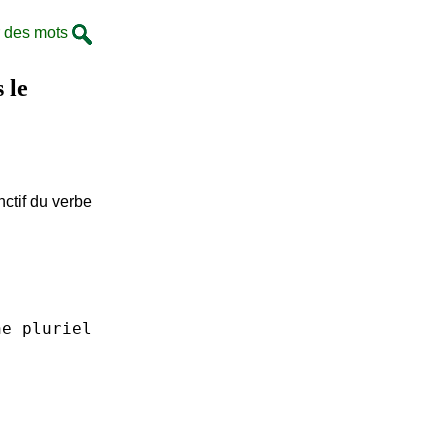
 des mots
 le
nctif du verbe
ne
pluriel