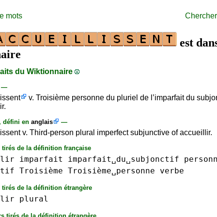
de mots
Chercher
est dans
aire
raits du Wiktionnaire
s —
lissent
v. Troisième personne du pluriel de l’imparfait du subjo
r.
, défini en
anglais
—
issent v. Third-person plural imperfect subjunctive of accueillir.
tirés de la définition française
lir
imparfait
imparfait␣du␣subjonctif
person
tif
Troisième
Troisième␣personne
verbe
tirés de la définition étrangère
lir
plural
s tirés de la définition étrangère