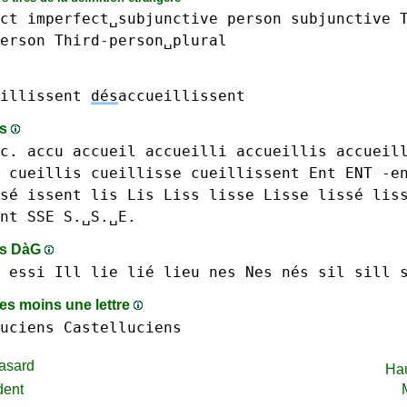
ct
imperfect␣subjunctive
person
subjunctive
erson
Third-person␣plural
illissent
dés
accueillissent
ts
c.
accu
accueil
accueilli
accueillis
accueil
cueillis
cueillisse
cueillissent
Ent ENT -e
sé
issent
lis Lis
Liss
lisse Lisse lissé
lis
nt
SSE S.␣S.␣E.
ts DàG
essi
Ill
lie lié
lieu
nes Nes nés
sil
sill
s moins une lettre
uciens Castelluciens
asard
Ha
dent