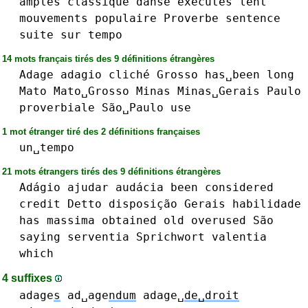
amples
classique
danse
exécutés
lent
mouvements
populaire
Proverbe
sentence
suite
sur
tempo
14 mots français tirés des 9 définitions étrangères
Adage
adagio
cliché
Grosso
has␣been
long
Mato
Mato␣Grosso
Minas
Minas␣Gerais
Paulo
proverbiale
São␣Paulo
use
1 mot étranger tiré des 2 définitions françaises
un␣tempo
21 mots étrangers tirés des 9 définitions étrangères
Adágio
ajudar
audácia
been
considered
credit
Detto
disposição
Gerais
habilidade
has
massima
obtained
old
overused
São
saying
serventia
Sprichwort
valentia
which
4 suffixes
adage
s
ad␣age
ndum
adage␣
de␣droit