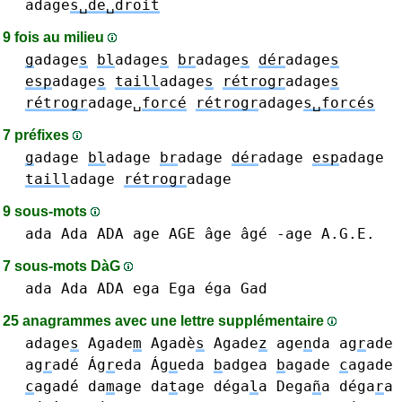
adage
s␣de␣droit
9 fois au milieu
g
adage
s
bl
adage
s
br
adage
s
dér
adage
s
esp
adage
s
taill
adage
s
rétrogr
adage
s
rétrogr
adage␣
forcé
rétrogr
adage
s␣forcés
7 préfixes
g
adage
bl
adage
br
adage
dér
adage
esp
adage
taill
adage
rétrogr
adage
9 sous-mots
ada Ada ADA
age AGE âge âgé -age A.G.E.
7 sous-mots DàG
ada Ada ADA
ega Ega éga
Gad
25 anagrammes avec une lettre supplémentaire
adage
s
Agade
m
Agadè
s
Agade
z
age
n
da
ag
r
ade
ag
r
adé
Ág
r
eda
Ág
u
eda
b
adgea
b
agade
c
agade
c
agadé
da
m
age
da
t
age
déga
l
a
Dega
ñ
a
déga
r
a