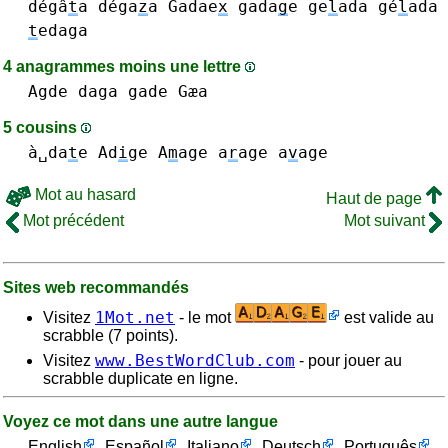
dégâ
t
a
déga
z
a
Gadae
x
gada
g
e
ge
l
ada gé
l
ada
t
edaga
4 anagrammes moins une lettre
Agde
daga
gade
Gæa
5 cousins
à␣da
t
e
Ad
i
ge
A
m
age
a
r
age
a
v
age
Mot au hasard
Haut de page
Mot précédent
Mot suivant
Sites web recommandés
1Mot.net
Visitez
- le mot
est valide au
scrabble (7 points).
www.BestWordClub.com
Visitez
- pour jouer au
scrabble duplicate en ligne.
Voyez ce mot dans une autre langue
English
Español
Italiano
Deutsch
Português