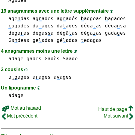
Agadès
19 anagrammes avec une lettre supplémentaire
age
n
das
ag
r
ades ag
r
adés
b
adgeas
b
agades
c
agades
da
m
ages
da
t
ages
déga
l
as
déga
n
sa
déga
r
as
dégas
s
a
dégâ
t
as
déga
z
as
gada
g
es
Ga
n
desa
ge
l
adas gé
l
adas
t
edagas
4 anagrammes moins une lettre
adage
gades Gadès
Saade
3 cousins
à␣
g
ages
a
r
ages
a
v
ages
Un lipogramme
adage
Mot au hasard
Haut de page
Mot précédent
Mot suivant