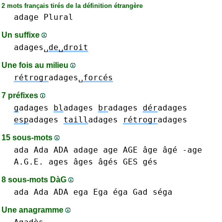
2 mots français tirés de la définition étrangère
adage
Plural
Un suffixe
adages␣
de␣droit
Une fois au milieu
rétrogr
adages␣
forcés
7 préfixes
g
adages
bl
adages
br
adages
dér
adages
esp
adages
taill
adages
rétrogr
adages
15 sous-mots
ada Ada ADA
adage
age AGE âge âgé -age
A.G.E.
ages âges âgés
GES gés
8 sous-mots DàG
ada Ada ADA
ega Ega éga
Gad
séga
Une anagramme