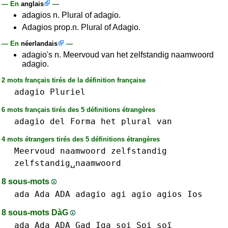
— En
anglais
—
adagios n. Plural of adagio.
Adagios prop.n. Plural of Adagio.
— En
néerlandais
—
adagio's n. Meervoud van het zelfstandig naamwoord
adagio.
2 mots français tirés de la définition française
adagio
Pluriel
6 mots français tirés des 5 définitions étrangères
adagio
del
Forma
het
plural
van
4 mots étrangers tirés des 5 définitions étrangères
Meervoud
naamwoord
zelfstandig
zelfstandig␣naamwoord
8 sous-mots
ada Ada ADA
adagio
agi
agio
agios
Ios
8 sous-mots DàG
ada Ada ADA
Gad
Iga
soi Soi soï