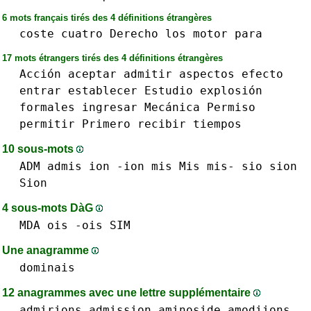
6 mots français tirés des 4 définitions étrangères
coste
cuatro
Derecho
los
motor
para
17 mots étrangers tirés des 4 définitions étrangères
Acción
aceptar
admitir
aspectos
efecto
entrar
establecer
Estudio
explosión
formales
ingresar
Mecánica
Permiso
permitir
Primero
recibir
tiempos
10 sous-mots
ADM
admis
ion -ion
mis Mis mis-
sio
sion
Sion
4 sous-mots DàG
MDA
ois -ois
SIM
Une anagramme
dominais
12 anagrammes avec une lettre supplémentaire
admi
r
ions
admis
s
ion
aminosid
e
amodii
o
ns