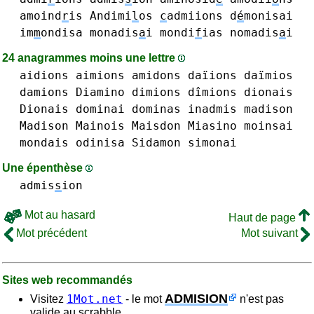
amoind
r
is
Andimi
l
os
c
admiions
d
é
monisai
im
m
ondisa
monadis
a
i
mondi
f
ias
nomadis
a
i
24 anagrammes moins une lettre
aidions
aimions
amidons
daïions
daïmios
damions
Diamino
dimions dîmions
dionais
Dionais
dominai
dominas
inadmis
madison
Madison
Mainois
Maisdon
Miasino
moinsai
mondais
odinisa
Sidamon
simonai
Une épenthèse
admis
s
ion
Mot au hasard
Haut de page
Mot précédent
Mot suivant
Sites web recommandés
ADMISION
1Mot.net
Visitez
- le mot
n'est pas
valide au scrabble.