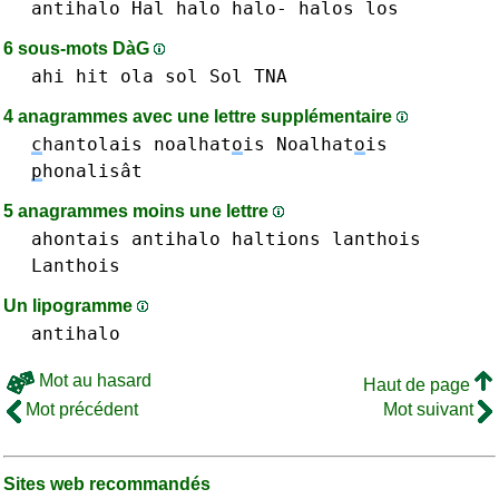
antihalo
Hal
halo halo-
halos
los
6 sous-mots DàG
ahi
hit
ola
sol Sol
TNA
4 anagrammes avec une lettre supplémentaire
c
hantolais
noalhat
o
is Noalhat
o
is
p
honalisât
5 anagrammes moins une lettre
ahontais
antihalo
haltions
lanthois
Lanthois
Un lipogramme
antihalo
Mot au hasard
Haut de page
Mot précédent
Mot suivant
Sites web recommandés