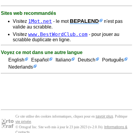
Sites web recommandés
BEPALEND
1Mot.net
Visitez
- le mot
n'est pas
valide au scrabble.
www.BestWordClub.com
Visitez
- pour jouer au
scrabble duplicate en ligne.
Voyez ce mot dans une autre langue
English
Español
Italiano
Deutsch
Português
Nederlands
Ce site utilise des cookies informatiques, cliquez pour en
savoir plus
. Politique
vie privée
.
© Ortograf Inc. Site web mis à jour le 23 juin 2023 (v-2.0.1
b
).
Informations &
Contacts
.