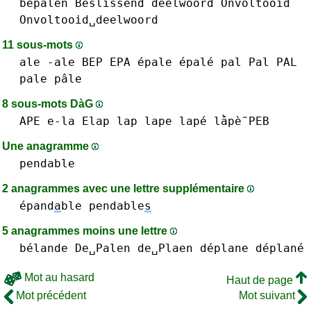
bepalen
Beslissend
deelwoord
Onvoltooid
Onvoltooid␣deelwoord
11 sous-mots
ale -ale
BEP
EPA
épale épalé
pal Pal PAL
pale pâle
8 sous-mots DàG
APE
e-la
Elap
lap
lape lapé lằpè̃
PEB
Une anagramme
pendable
2 anagrammes avec une lettre supplémentaire
épand
a
ble
pendable
s
5 anagrammes moins une lettre
bélande
De␣Palen
de␣Plaen
déplane déplané
Mot au hasard
Haut de page
Mot précédent
Mot suivant