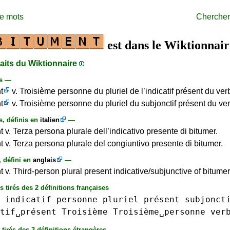
de mots
Chercher
est dans le Wiktionnair
raits du Wiktionnaire
is —
t
v. Troisième personne du pluriel de l’indicatif présent du ver
t
v. Troisième personne du pluriel du subjonctif présent du ve
s, définis en
italien
—
 v. Terza persona plurale dell’indicativo presente di bitumer.
t v. Terza persona plurale del congiuntivo presente di bitumer.
, défini en
anglais
—
 v. Third-person plural present indicative/subjunctive of bitumer
s tirés des 2 définitions françaises
indicatif
personne
pluriel
présent
subjonct
tif␣présent
Troisième
Troisième␣personne
ver
 tirés des 3 définitions étrangères