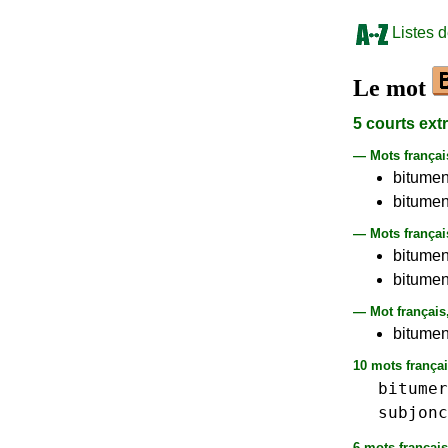
Listes 
Le mot
5 courts ext
— Mots frança
bitumen
bitumen
— Mots françai
bitument
bitumen
— Mot français
bitument
10 mots françai
bitumer
subjonc
6 mots français