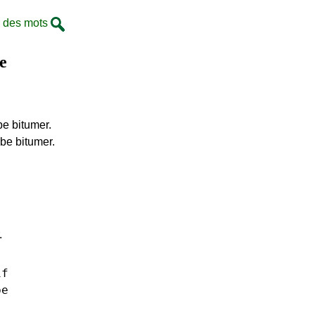
 des mots
e
be bitumer.
rbe bitumer.
.
if
be