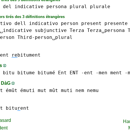
del
indicative
persona
plural
plurale
rs tirés des 3 définitions étrangères
tivo
dell
indicativo
person
present
presente
␣indicative
subjunctive
Terza
Terza␣persona
erson
Third-person␣plural
ent
re
bitument
ts
bitu
bitume bitumé
Ent ENT -ent
-men
ment -
s DàG
t émût
émuti
mut mût
muti
nem
nemu
t
bitu
r
ent
asard
Ha
dent