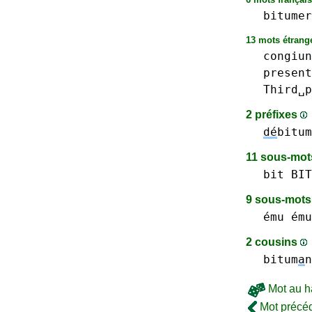
bitumer
13 mots étrange
congiun
present
Third␣p
2 préfixes
dé
bitum
11 sous-mo
bit BIT
9 sous-mot
ému
ému
2 cousins
bitum
a
n
Mot au h
Mot précé