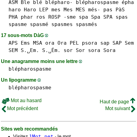
ASM
Ble blé
blépharo-
blépharospasme
épha
haro Haro
LEP
mes Mes MES més-
pas PàS
PHA
phar
ros
ROSP
-sme
spa Spa SPA
spas
spasme spasmé
spasmes spasmés
17 sous-mots DàG
APS
Ems
MSA
ora Ora
PEL
psora
sap SAP
Sem
SEM S.␣Em. S.␣Ém.
sor Sor
sora Sora
Une anagramme moins une lettre
blépharospasme
Un lipogramme
blépharospasme
Mot au hasard
Haut de page
Mot précédent
Mot suivant
Sites web recommandés
1Mot.net
Visitez
- le mot