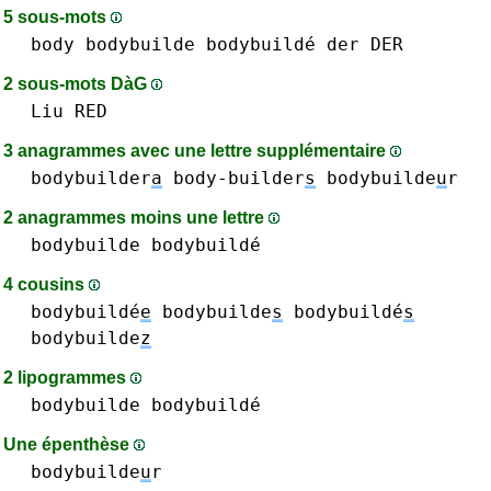
5 sous-mots
body
bodybuilde bodybuildé
der DER
2 sous-mots DàG
Liu
RED
3 anagrammes avec une lettre supplémentaire
bodybuilder
a
body-builder
s
bodybuilde
u
r
2 anagrammes moins une lettre
bodybuilde bodybuildé
4 cousins
bodybuildé
e
bodybuilde
s
bodybuildé
s
bodybuilde
z
2 lipogrammes
bodybuilde bodybuildé
Une épenthèse
bodybuilde
u
r