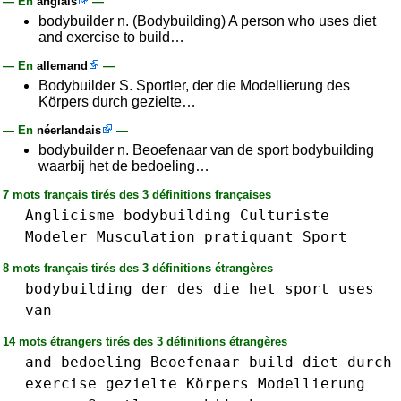
— En
anglais
—
bodybuilder n. (Bodybuilding) A person who uses diet
and exercise to build…
— En
allemand
—
Bodybuilder S. Sportler, der die Modellierung des
Körpers durch gezielte…
— En
néerlandais
—
bodybuilder n. Beoefenaar van de sport bodybuilding
waarbij het de bedoeling…
7 mots français tirés des 3 définitions françaises
Anglicisme
bodybuilding
Culturiste
Modeler
Musculation
pratiquant
Sport
8 mots français tirés des 3 définitions étrangères
bodybuilding
der
des
die
het
sport
uses
van
14 mots étrangers tirés des 3 définitions étrangères
and
bedoeling
Beoefenaar
build
diet
durch
exercise
gezielte
Körpers
Modellierung