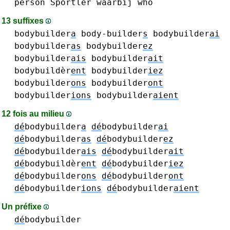
person
Sportler
waarbij
who
13 suffixes
bodybuilder
a
body-builder
s
bodybuilder
ai
bodybuilder
as
bodybuilder
ez
bodybuilder
ais
bodybuilder
ait
bodybuildèr
ent
bodybuilder
iez
bodybuilder
ons
bodybuilder
ont
bodybuilder
ions
bodybuilder
aient
12 fois au milieu
dé
bodybuilder
a
dé
bodybuilder
ai
dé
bodybuilder
as
dé
bodybuilder
ez
dé
bodybuilder
ais
dé
bodybuilder
ait
dé
bodybuildèr
ent
dé
bodybuilder
iez
dé
bodybuilder
ons
dé
bodybuilder
ont
dé
bodybuilder
ions
dé
bodybuilder
aient
Un préfixe
dé
bodybuilder