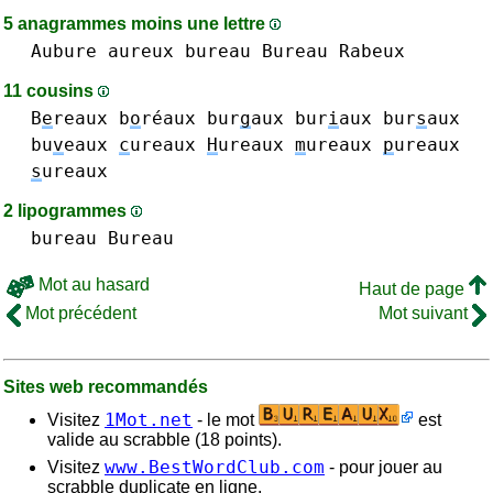
5 anagrammes moins une lettre
Aubure
aureux
bureau Bureau
Rabeux
11 cousins
B
e
reaux
b
o
réaux
bur
g
aux
bur
i
aux
bur
s
aux
bu
v
eaux
c
ureaux
H
ureaux
m
ureaux
p
ureaux
s
ureaux
2 lipogrammes
bureau Bureau
Mot au hasard
Haut de page
Mot précédent
Mot suivant
Sites web recommandés
1Mot.net
Visitez
- le mot
est
valide au scrabble (18 points).
www.BestWordClub.com
Visitez
- pour jouer au
scrabble duplicate en ligne.