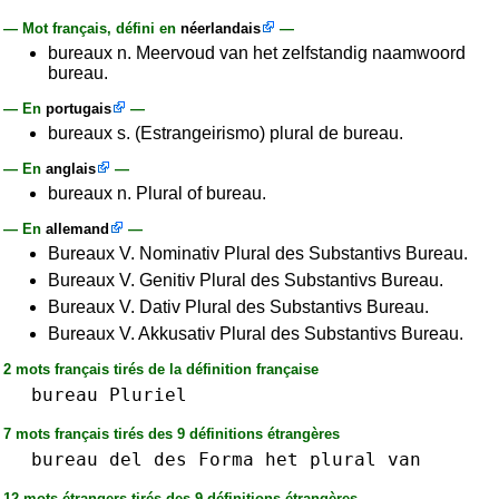
— Mot français, défini en
néerlandais
—
bureaux n. Meervoud van het zelfstandig naamwoord
bureau.
— En
portugais
—
bureaux s. (Estrangeirismo) plural de bureau.
— En
anglais
—
bureaux n. Plural of bureau.
— En
allemand
—
Bureaux V. Nominativ Plural des Substantivs Bureau.
Bureaux V. Genitiv Plural des Substantivs Bureau.
Bureaux V. Dativ Plural des Substantivs Bureau.
Bureaux V. Akkusativ Plural des Substantivs Bureau.
2 mots français tirés de la définition française
bureau
Pluriel
7 mots français tirés des 9 définitions étrangères
bureau
del
des
Forma
het
plural
van
12 mots étrangers tirés des 9 définitions étrangères