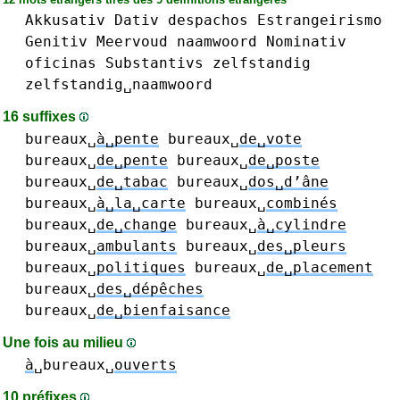
Akkusativ
Dativ
despachos
Estrangeirismo
Genitiv
Meervoud
naamwoord
Nominativ
oficinas
Substantivs
zelfstandig
zelfstandig␣naamwoord
16 suffixes
bureaux␣
à␣pente
bureaux␣
de␣vote
bureaux␣
de␣pente
bureaux␣
de␣poste
bureaux␣
de␣tabac
bureaux␣
dos␣d’âne
bureaux␣
à␣la␣carte
bureaux␣
combinés
bureaux␣
de␣change
bureaux␣
à␣cylindre
bureaux␣
ambulants
bureaux␣
des␣pleurs
bureaux␣
politiques
bureaux␣
de␣placement
bureaux␣
des␣dépêches
bureaux␣
de␣bienfaisance
Une fois au milieu
à
␣bureaux␣
ouverts
10 préfixes