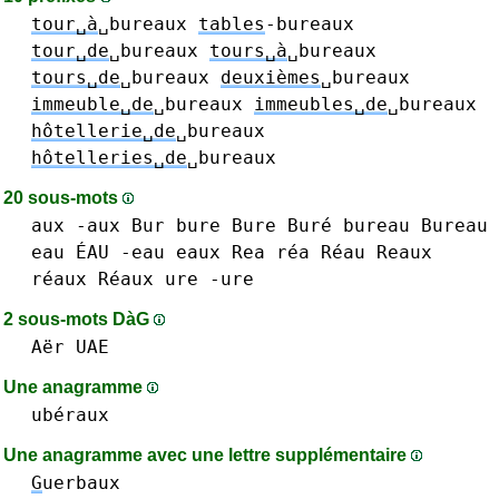
tour␣à
␣bureaux
tables
-bureaux
tour␣de
␣bureaux
tours␣à
␣bureaux
tours␣de
␣bureaux
deuxièmes
␣bureaux
immeuble␣de
␣bureaux
immeubles␣de
␣bureaux
hôtellerie␣de
␣bureaux
hôtelleries␣de
␣bureaux
20 sous-mots
aux -aux
Bur
bure Bure Buré
bureau Bureau
eau ÉAU -eau
eaux
Rea réa
Réau
Reaux
réaux Réaux
ure -ure
2 sous-mots DàG
Aër
UAE
Une anagramme
ubéraux
Une anagramme avec une lettre supplémentaire
G
uerbaux