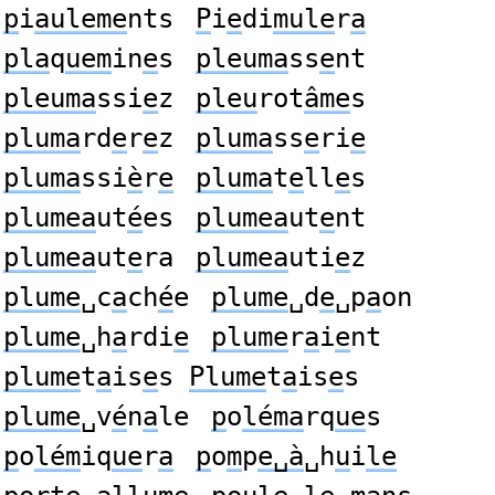
p
i
auleme
nts
P
i
e
di
mule
r
a
pla
q
uem
in
e
s
pleuma
ss
e
nt
pleuma
ssi
e
z
pleu
rot
âme
s
pluma
rd
e
r
e
z
pluma
ss
e
ri
e
pluma
ssi
è
r
e
pluma
t
e
ll
e
s
plumea
ut
é
es
plumea
ut
e
nt
plumea
ut
e
ra
plumea
uti
e
z
plume
␣c
a
ch
é
e
plume
␣d
e
␣p
a
on
plume
␣h
a
rdi
e
plume
r
a
i
e
nt
plume
t
a
is
e
s
Plume
t
a
is
e
s
plume
␣v
é
n
a
le
p
o
léma
rq
ue
s
p
o
lém
iq
ue
r
a
p
o
m
p
e␣à
␣h
u
i
le