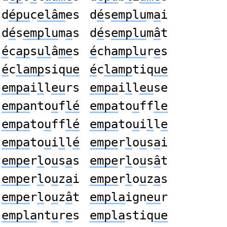
d
épu
c
elâm
es
d
é
s
emplu
m
a
i
d
é
s
emplu
m
a
s
d
é
s
emplu
m
â
t
é
c
ap
s
ul
â
me
s
é
ch
amplu
r
e
s
é
c
lamp
siq
ue
é
c
lamp
tiq
ue
empa
i
l
l
eu
rs
empa
i
l
l
eu
se
empa
nto
u
f
lé
empa
to
u
ff
le
empa
to
u
ff
lé
empa
to
u
i
l
l
e
empa
to
u
i
l
l
é
empe
r
l
o
u
s
a
i
empe
r
l
o
u
s
a
s
empe
r
l
o
u
s
â
t
empe
r
l
o
u
z
a
i
empe
r
l
o
u
z
a
s
empe
r
l
o
u
z
â
t
empla
ign
eu
r
empla
nt
u
r
e
s
empla
stiq
ue