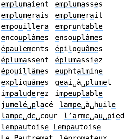
emplu
m
a
i
e
nt
emplu
m
a
ss
e
s
emplu
m
e
r
a
is
emplu
m
e
r
a
it
emp
o
u
i
l
l
e
r
a
emp
r
u
nt
a
b
le
e
nco
uplâme
s
e
nso
uplâme
s
épaulem
ents
ép
i
l
og
uâme
s
épluma
ss
e
nt
épluma
ssi
e
z
ép
o
u
i
l
l
âme
s
eup
ht
alm
in
e
e
x
pl
iq
uâme
s
g
ea
i␣à␣
plume
t
i
mpalu
d
e
r
e
z
i
mpeu
p
la
bl
e
j
umelé␣p
l
a
cé
lampe
␣à␣h
u
il
e
lampe
␣d
e
␣co
u
r
l’a
r
me
␣a
u␣p
i
e
d
lempau
tois
e
Lempau
tois
e
Le␣Pau
tr
em
at
lép
ro
ma
t
eu
x