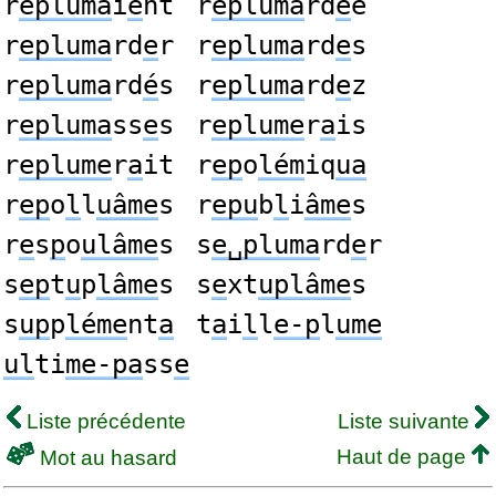
r
epluma
i
e
nt
r
epluma
rd
é
e
r
epluma
rd
e
r
r
epluma
rd
e
s
r
epluma
rd
é
s
r
epluma
rd
e
z
r
epluma
ss
e
s
r
eplume
r
a
is
r
eplume
r
a
it
r
ep
o
lém
iq
ua
r
ep
o
l
l
uâme
s
r
epu
b
l
i
âme
s
r
e
s
p
o
ulâme
s
s
e␣pluma
rd
e
r
s
ep
t
u
p
lâme
s
s
e
xt
uplâme
s
s
up
p
léme
nt
a
t
a
i
l
l
e-p
l
ume
ul
ti
me-pa
ss
e
Liste précédente
Liste suivante
Haut de page
Mot au hasard