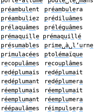
p
ort
e-al
l
ume
p
o
ule
␣l
e␣ma
ns
p
r
éam
b
ule
nt
p
r
éam
b
ule
ra
p
r
éam
b
ul
i
e
z
p
r
é
di
luâme
s
p
r
éla
q
u
â
me
s
p
r
élé
g
uâm
es
p
r
éma
q
u
i
l
l
e
p
r
éma
q
u
i
l
l
é
p
r
é
s
uma
b
le
s
p
ri
me␣à␣l’u
rn
e
p
ri
mula
c
ée
s
p
to
léma
ïq
ue
r
e
co
pulâme
s
r
e
co
uplâme
s
r
e
d
épluma
is
r
e
d
épluma
it
r
e
d
épluma
nt
r
e
d
éplum
er
a
r
éemplu
m
a
is
r
éemplu
m
a
it
r
éemplu
m
a
nt
r
éemplu
mer
a
r
éépaul
â
m
es
r
é
i
mpul
s
e
r
a