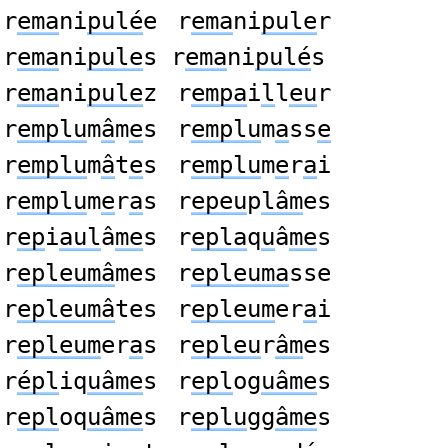
r
ema
ni
pulé
e
r
ema
ni
pule
r
r
ema
ni
pule
s r
ema
ni
pulé
s
r
ema
ni
pule
z
r
empa
i
l
l
eu
r
r
emplu
m
â
m
e
s
r
emplu
m
a
ss
e
r
emplu
m
â
t
e
s
r
emplu
m
e
r
a
i
r
emplu
m
e
r
a
s
r
epeu
p
lâm
es
r
ep
i
aul
â
me
s
r
epla
q
u
â
me
s
r
epleumâ
mes
r
epleuma
sse
r
epleumâ
tes
r
epleum
er
a
i
r
epleum
er
a
s
r
epleu
r
âm
es
r
épl
iq
uâme
s
r
epl
og
uâme
s
r
epl
oq
uâme
s
r
eplu
gg
âme
s