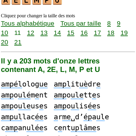
Cliquez pour changer la taille des mots
Tous alphabétique
Tous par taille
8
9
10
11
12
13
14
15
16
17
18
19
20
21
Il y a 203 mots d'onze lettres
contenant A, 2E, L, M, P et U
ampél
olog
ue
ampl
it
uè
dr
e
amp
o
ulé
m
e
nt
amp
o
ule
tt
e
s
amp
o
ule
us
e
s
amp
o
ul
is
ée
s
ampul
lac
ée
s
a
r
me
␣d’
ép
a
ul
e
c
amp
an
ulée
s
c
e
nt
uplâme
s