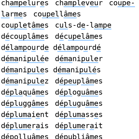
ch
ampelu
r
e
s
ch
ample
v
eu
r
co
upe-
la
r
me
s
co
upel
l
âme
s
co
uple
t
âme
s
c
ul
s-d
e
-l
ampe
d
é
co
uplâme
s
d
é
c
upelâm
es
d
élamp
o
u
rd
e
d
élamp
o
u
rd
é
d
éma
ni
pulé
e
d
éma
ni
pule
r
d
éma
ni
pule
s d
éma
ni
pulé
s
d
éma
ni
pule
z
d
épeu
p
lâm
es
d
épla
q
u
â
me
s
d
épl
og
uâme
s
d
éplu
gg
âme
s
d
éplu
gu
âme
s
d
épluma
i
e
nt
d
épluma
ss
e
s
d
éplume
r
a
is
d
éplume
r
a
it
d
ép
o
l
l
uâme
s
d
épu
b
l
i
âme
s