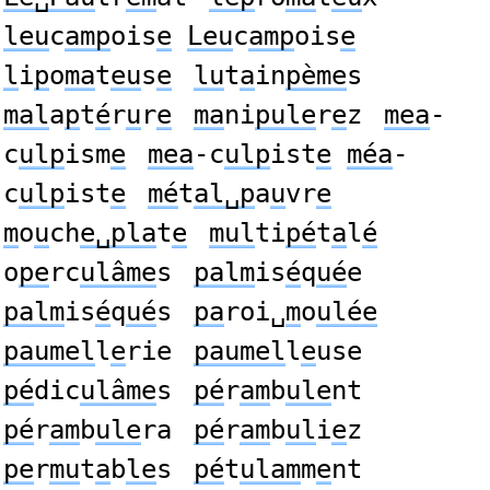
leu
c
amp
ois
e
Leu
c
amp
ois
e
l
i
p
o
ma
t
eu
s
e
lu
t
a
in
pème
s
mal
a
p
t
é
r
u
r
e
ma
ni
pule
r
e
z
mea
-
c
ulp
ism
e
mea
-c
ulp
ist
e
méa
-
c
ulp
ist
e
mé
t
al␣p
a
u
vr
e
m
o
u
ch
e␣pla
t
e
mul
ti
pé
t
a
l
é
o
pe
rc
ulâme
s
palm
is
é
q
ué
e
palm
is
é
q
ué
s
pa
roi␣
m
o
ulée
paumel
l
e
rie
paumel
l
e
use
pé
dic
ulâme
s
pé
r
am
b
ule
nt
pé
r
am
b
ule
ra
pé
r
am
b
ul
i
e
z
pe
r
mu
t
a
b
le
s
pé
t
ulam
m
e
nt