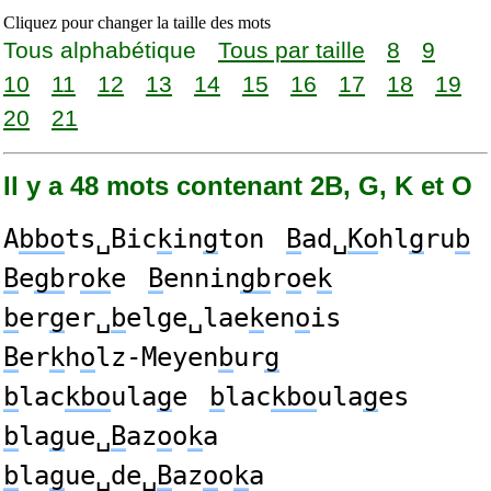
Cliquez pour changer la taille des mots
Tous alphabétique
Tous par taille
8
9
10
11
12
13
14
15
16
17
18
19
20
21
Il y a 48 mots contenant 2B, G, K et O
A
bbo
ts␣Bic
k
in
g
ton
B
ad␣
Ko
hl
g
ru
b
B
e
gb
r
ok
e
B
ennin
gb
r
o
e
k
b
er
g
er␣
b
elge␣lae
k
en
o
is
B
er
k
h
o
lz-Meyen
b
ur
g
b
lac
kbo
ula
g
e
b
lac
kbo
ula
g
es
b
la
g
ue␣
B
az
o
o
k
a
b
la
g
ue␣de␣
B
az
o
o
k
a