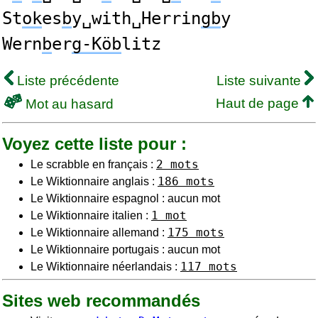
St
ok
es
b
y␣with␣Herrin
gb
y
Wern
b
er
g-Köb
litz
Liste précédente
Liste suivante
Haut de page
Mot au hasard
Voyez cette liste pour :
2 mots
Le scrabble en français :
186 mots
Le Wiktionnaire anglais :
Le Wiktionnaire espagnol : aucun mot
1 mot
Le Wiktionnaire italien :
175 mots
Le Wiktionnaire allemand :
Le Wiktionnaire portugais : aucun mot
117 mots
Le Wiktionnaire néerlandais :
Sites web recommandés