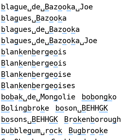
b
la
g
ue␣de␣
B
az
o
o
k
a␣Joe
b
la
g
ues␣
B
az
o
o
k
a
b
la
g
ues␣de␣
B
az
o
o
k
a
b
la
g
ues␣de␣
B
az
o
o
k
a␣Joe
b
lan
k
en
b
er
g
e
o
is
B
lan
k
en
b
er
g
e
o
is
B
lan
k
en
b
er
g
e
o
ise
B
lan
k
en
b
er
g
e
o
ises
bob
a
k
␣de␣Mon
g
olie
bob
on
gk
o
Bo
lin
gb
ro
k
e
bo
son␣
B
EHH
GK
bo
sons␣
B
EHH
GK
B
r
ok
en
b
orou
g
h
b
u
b
ble
g
um␣r
o
c
k
B
u
gb
r
o
o
k
e