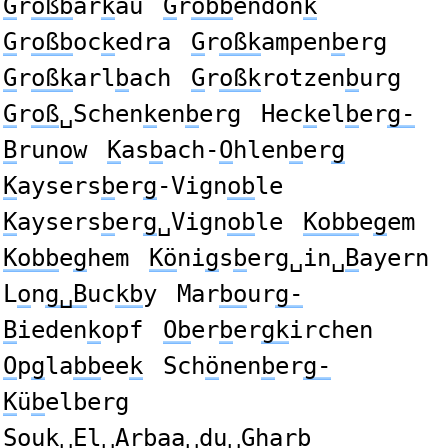
G
r
oßb
ar
k
au
G
r
obb
endon
k
G
r
oßb
oc
k
edra
G
r
oßk
ampen
b
erg
G
r
oßk
arl
b
ach
G
r
oßk
rotzen
b
urg
G
r
oß
␣Schen
k
en
b
erg
Hec
k
el
b
er
g-
B
run
o
w
K
as
b
ach-
O
hlen
b
er
g
K
aysers
b
er
g
-Vign
ob
le
K
aysers
b
er
g
␣Vign
ob
le
Kobb
e
g
em
Kobb
e
g
hem
Kö
ni
g
s
b
erg␣in␣
B
ayern
L
o
n
g␣B
uc
kb
y
Mar
bo
ur
g-
B
ieden
k
opf
Ob
er
b
er
gk
irchen
O
p
g
la
bb
ee
k
Sch
ö
nen
b
er
g-
K
ü
b
elberg
S
o
u
k
␣El␣Ar
b
aa␣du␣
G
har
b