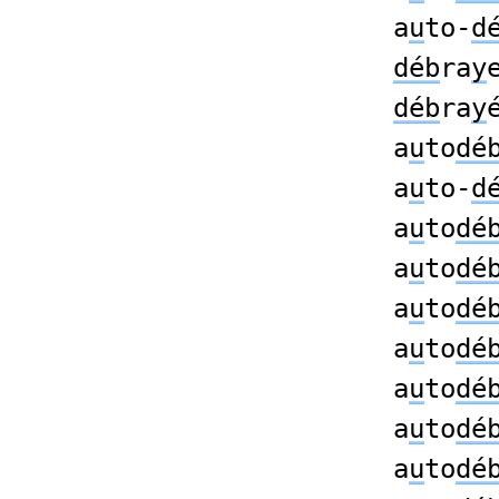
a
u
to-
d
déb
ra
y
déb
ra
y
a
u
to
dé
a
u
to-
d
a
u
to
dé
a
u
to
dé
a
u
to
dé
a
u
to
dé
a
u
to
dé
a
u
to
dé
a
u
to
dé