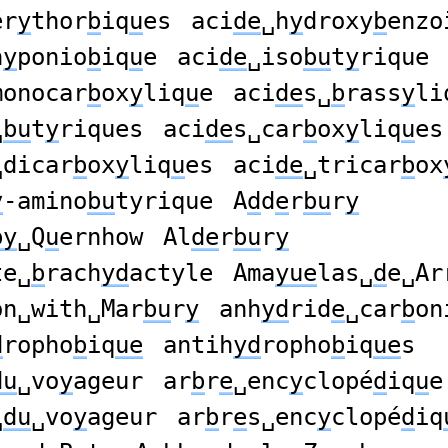
ér
y
thor
b
iq
u
es
aci
de
␣h
y
droxy
b
enzo
h
y
ponio
b
iq
u
e
aci
de
␣iso
bu
t
y
rique
monocar
b
ox
y
liq
u
e
aci
de
s␣
b
rass
y
li
␣
bu
t
y
riques
aci
de
s␣car
b
ox
y
liq
u
es
␣dicar
b
ox
y
liq
u
es
aci
de
␣tricar
b
ox
γ
-amino
bu
tyrique
A
d
d
e
r
bu
r
y
by
␣Q
u
ernhow
Al
de
r
bu
r
y
te␣
b
rach
yd
actyle
Ama
yue
las␣
d
e␣Ar
on␣with␣Mar
bu
r
y
anh
yd
rid
e
␣car
b
on
d
ropho
b
iq
ue
antih
yd
ropho
b
iq
ue
s
du
␣vo
y
ageur
ar
b
r
e
␣enc
y
clopé
d
iq
u
e
␣
du
␣vo
y
ageur
ar
b
r
e
s␣enc
y
clopé
d
iq