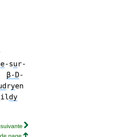
r
l
e
-s
u
r-
a
β-D
-
ud
r
y
en
u
il
dy
 suivante
 de page