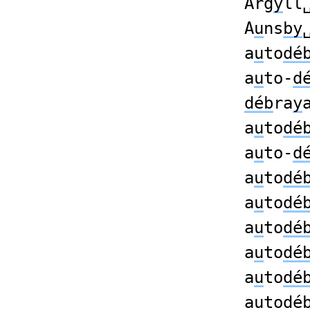
Arg
y
ll
A
u
ns
by
a
u
to
dé
a
u
to-
d
déb
ra
y
a
u
to
dé
a
u
to-
d
a
u
to
dé
a
u
to
dé
a
u
to
dé
a
u
to
dé
a
u
to
dé
a
u
to
dé