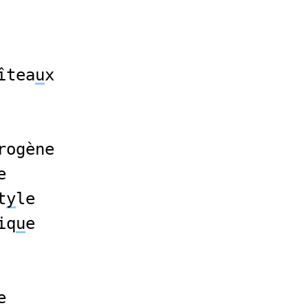
îtea
u
x
rogène
e
t
y
le
iq
u
e
e