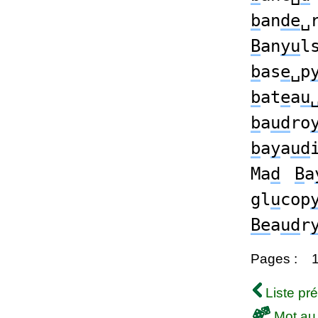
b
an
de
␣
B
an
yu
l
b
as
e
␣p
b
at
e
a
u
b
a
ud
ro
b
a
y
a
ud
Ma
d
B
a
gl
u
cop
Be
a
ud
r
Pages :
Liste pr
Mot au