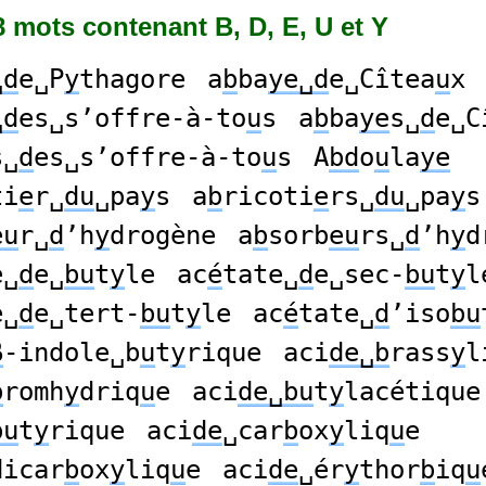
28 mots contenant B, D, E, U et Y
␣d
e␣P
y
thagore
a
b
ba
ye␣d
e␣Cîtea
u
x
␣d
es␣s’offre-à-to
u
s
a
b
ba
ye
s␣
d
e␣C
s␣
d
es␣s’offre-à-to
u
s
A
bd
o
u
la
ye
ti
e
r␣
du
␣pa
y
s
a
b
ricoti
e
rs␣
du
␣pa
y
s
eu
r␣
d
’h
y
drogène
a
b
sorb
eu
rs␣
d
’h
y
d
e␣
d
e␣
bu
t
y
le
ac
é
tate␣
d
e␣sec-
bu
t
y
l
e␣
d
e␣tert-
bu
t
y
le
ac
é
tate␣
d
’iso
bu
β
-indole␣b
u
t
y
rique
aci
de␣b
rass
y
l
b
romh
y
driq
u
e
aci
de␣bu
t
y
lacétique
bu
t
y
rique
aci
de
␣car
b
ox
y
liq
u
e
dicar
b
ox
y
liq
u
e
aci
de
␣ér
y
thor
b
iq
u