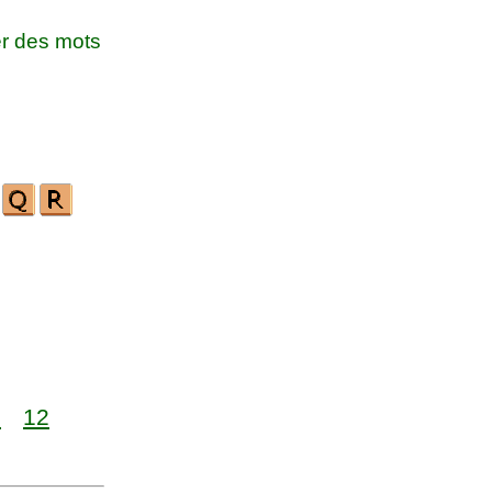
r des mots
1
12