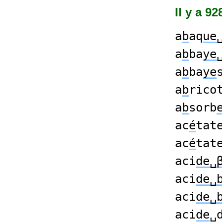
Il y a 9
a
b
aq
ue
a
b
ba
ye
a
b
ba
ye
a
b
rico
a
b
sorb
ac
é
tat
ac
é
tat
aci
de␣
aci
de␣
aci
de␣
aci
de
␣