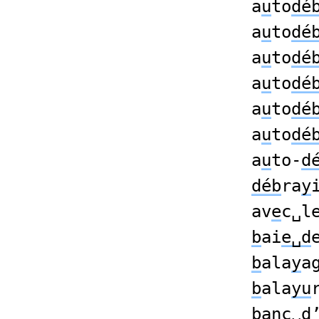
a
u
to
dé
a
u
to
dé
a
u
to
dé
a
u
to
dé
a
u
to
dé
a
u
to
dé
a
u
to-
d
déb
ra
y
av
e
c␣l
b
ai
e␣d
b
ala
y
a
b
ala
yu
b
anc␣
d