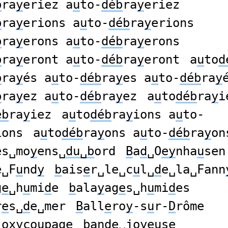
b
ra
y
eriez a
u
to-
déb
ra
y
eriez
b
ra
y
erions a
u
to-
déb
ra
y
erions
b
ra
y
erons a
u
to-
déb
ra
y
erons
b
ra
y
eront a
u
to-
déb
ra
y
eront
a
u
to
d
b
ra
y
és a
u
to-
déb
ra
y
es a
u
to-
déb
ra
y
b
ra
y
ez a
u
to-
déb
ra
y
ez
a
u
to
déb
ra
y
i
éb
ra
y
iez
a
u
to
déb
ra
y
ions a
u
to-
ions
a
u
to
déb
ra
y
ons a
u
to-
déb
ra
y
on
es␣mo
y
ens␣
du␣b
ord
B
a
d
␣O
ey
nha
u
sen
e␣F
u
nd
y
b
ais
e
r␣le␣c
u
l␣
d
e␣la␣Fann
g
e
␣h
u
mi
d
e
b
ala
y
ag
e
s␣h
u
mi
d
es
r
e
s␣
d
e␣mer
B
all
e
ro
y
-s
u
r-
D
rôme
’ox
y
co
u
pag
e
b
an
de
␣jo
y
e
u
se