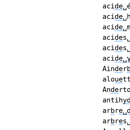
aci
de
␣
aci
de
␣
aci
de
␣
aci
de
s
aci
de
s
aci
de␣
Ain
de
r
alo
ue
t
An
de
rt
antih
y
ar
b
r
e␣
ar
b
r
e
s