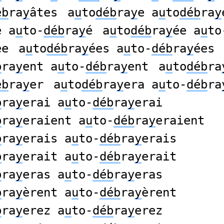
éb
ra
y
âtes
a
u
to
déb
ra
y
e a
u
to
déb
ra
y
e a
u
to-
déb
ra
y
é
a
u
to
déb
ra
y
ée a
u
to
ée
a
u
to
déb
ra
y
ées a
u
to-
déb
ra
y
ées
b
ra
y
ent a
u
to-
déb
ra
y
ent
a
u
to
déb
ra
éb
ra
y
er
a
u
to
déb
ra
y
era a
u
to-
déb
ra
b
ra
y
erai a
u
to-
déb
ra
y
erai
b
ra
y
eraient a
u
to-
déb
ra
y
eraient
b
ra
y
erais a
u
to-
déb
ra
y
erais
b
ra
y
erait a
u
to-
déb
ra
y
erait
b
ra
y
eras a
u
to-
déb
ra
y
eras
b
ra
y
èrent a
u
to-
déb
ra
y
èrent
b
ra
y
erez a
u
to-
déb
ra
y
erez