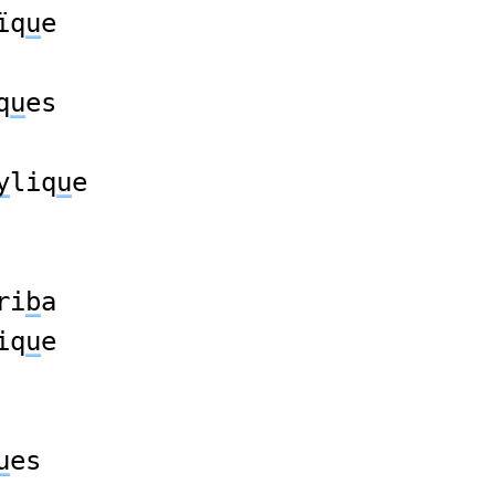
ïq
u
e
q
u
es
y
liq
u
e
ri
b
a
iq
u
e
u
es