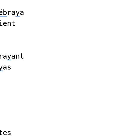
éb
ra
y
a
ient
ra
y
ant
y
as
tes