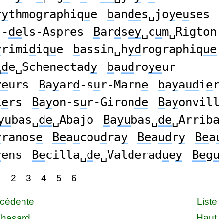
r
y
thmographiq
u
e
b
an
de
s␣jo
y
e
u
ses
s-
de
ls-Aspres
B
ar
d
s
ey
␣c
u
m␣Rigton
y
rimi
d
iq
u
e
b
assin␣h
yd
rographiq
ue
␣d
e␣Schenectad
y
b
a
ud
ro
ye
ur
ye
urs
B
a
y
ar
d
-s
u
r-Marn
e
b
a
y
a
ud
i
e
i
e
rs
B
a
y
on-s
u
r-Giron
de
B
a
y
onvil
yu
bas␣
de
␣Abajo
B
a
yu
bas␣
de
␣Arrib
y
ranos
e
Be
a
u
cou
d
ra
y
Be
a
ud
r
y
Be
a
y
ens
Be
cilla␣
d
e␣Valderad
u
e
y
Be
g
1
2
3
4
5
6
écédente
Liste
Haut
 hasard