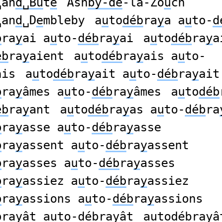
␣an
d␣Bu
t
e
Ash
by-de
-la-Zo
u
ch
␣an
d
␣D
e
mbleby
a
u
to
déb
ra
y
a a
u
to-
d
b
ra
y
ai a
u
to-
déb
ra
y
ai
a
u
to
déb
ra
y
a
éb
ra
y
aient
a
u
to
déb
ra
y
ais a
u
to-
ais
a
u
to
déb
ra
y
ait a
u
to-
déb
ra
y
ait
b
ra
y
âmes a
u
to-
déb
ra
y
âmes
a
u
to
déb
éb
ra
y
ant
a
u
to
déb
ra
y
as a
u
to-
déb
ra
b
ra
y
asse a
u
to-
déb
ra
y
asse
b
ra
y
assent a
u
to-
déb
ra
y
assent
b
ra
y
asses a
u
to-
déb
ra
y
asses
b
ra
y
assiez a
u
to-
déb
ra
y
assiez
b
ra
y
assions a
u
to-
déb
ra
y
assions
b
ra
y
ât a
u
to-
déb
ra
y
ât
a
u
to
déb
ra
y
â