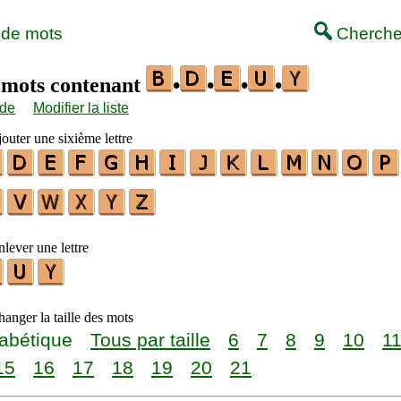
 de mots
Cherche
s mots contenant
•
•
•
•
ide
Modifier la liste
outer une sixième lettre
lever une lettre
anger la taille des mots
abétique
Tous par taille
6
7
8
9
10
1
15
16
17
18
19
20
21