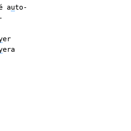
é a
u
to-
-
y
er
y
era