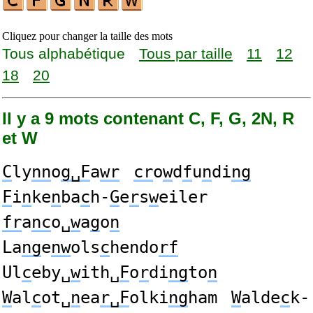
Cliquez pour changer la taille des mots
Tous alphabétique
Tous par taille
11
12
18
20
Il y a 9 mots contenant C, F, G, 2N, R
et W
C
ly
nn
o
g␣F
a
wr
cr
o
w
d
f
u
n
di
ng
F
i
n
ke
n
ba
c
h-
G
e
r
s
w
eiler
fr
a
nc
o␣
w
a
g
o
n
La
ng
e
nw
ols
c
hendo
rf
Ul
c
eby␣
w
ith␣
F
o
r
di
ng
to
n
W
al
c
ot␣
n
ea
r␣F
olki
ng
ham
W
alde
c
k-