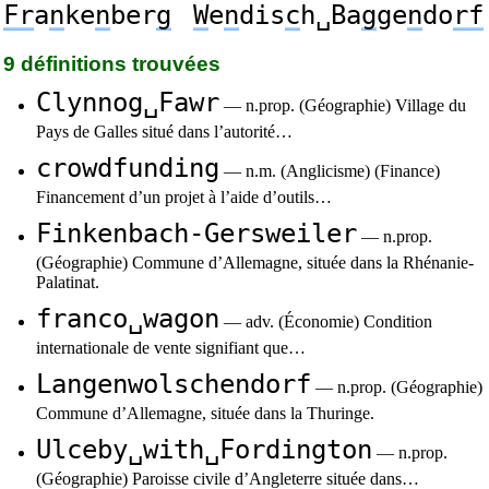
Fr
a
n
ke
n
ber
g
W
e
n
dis
c
h␣Ba
g
ge
n
do
rf
9 définitions trouvées
Clynnog␣Fawr
— n.prop. (Géographie) Village du
Pays de Galles situé dans l’autorité…
crowdfunding
— n.m. (Anglicisme) (Finance)
Financement d’un projet à l’aide d’outils…
Finkenbach-Gersweiler
— n.prop.
(Géographie) Commune d’Allemagne, située dans la Rhénanie-
Palatinat.
franco␣wagon
— adv. (Économie) Condition
internationale de vente signifiant que…
Langenwolschendorf
— n.prop. (Géographie)
Commune d’Allemagne, située dans la Thuringe.
Ulceby␣with␣Fordington
— n.prop.
(Géographie) Paroisse civile d’Angleterre située dans…