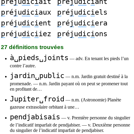
p
ré
j
u
di
c
i
ait
p
ré
j
u
di
c
i
ant
p
ré
j
u
di
c
i
aux
p
ré
j
u
di
c
i
els
p
ré
j
u
di
c
i
ent
p
ré
j
u
di
c
i
era
p
ré
j
u
di
c
i
iez
p
ré
j
u
di
c
i
ons
27 définitions trouvées
à␣pieds␣joints
— adv. En tenant les pieds l’un
contre l’autre.
jardin␣public
— n.m. Jardin gratuit destiné à la
promenade. — n.m. Jardin payant où on peut se promener tout
en profitant de…
Jupiter␣froid
— n.m. (Astronomie) Planète
gazeuse extrasolaire orbitant à une…
pendjabisais
— v. Première personne du singulier
de l’indicatif imparfait de pendjabiser. — v. Deuxième personne
du singulier de l’indicatif imparfait de pendjabiser.