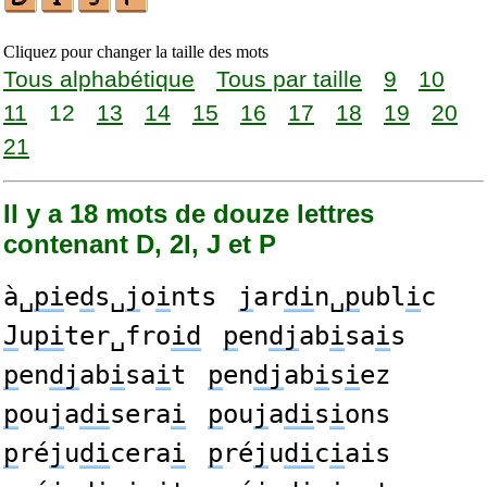
Cliquez pour changer la taille des mots
Tous alphabétique
Tous par taille
9
10
11
12
13
14
15
16
17
18
19
20
21
Il y a 18 mots de douze lettres
contenant D, 2I, J et P
à␣
pi
e
d
s␣
j
o
i
nts
j
ar
di
n␣
p
ubl
i
c
J
u
pi
ter␣fro
id
p
en
dj
ab
i
sa
i
s
p
en
dj
ab
i
sa
i
t
p
en
dj
ab
i
s
i
ez
p
ou
j
a
di
sera
i
p
ou
j
a
di
s
i
ons
p
ré
j
u
di
cera
i
p
ré
j
u
di
c
i
ais