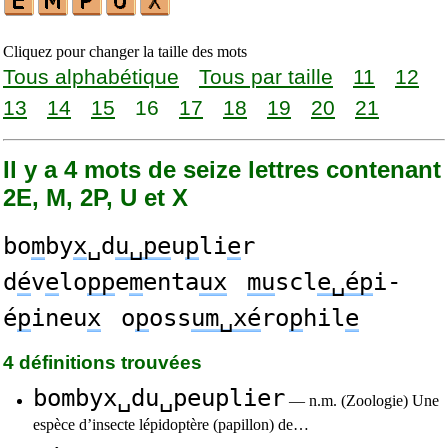
Cliquez pour changer la taille des mots
Tous alphabétique
Tous par taille
11
12
13
14
15
16
17
18
19
20
21
Il y a 4 mots de seize lettres contenant
2E, M, 2P, U et X
bo
m
by
x
␣d
u␣pe
u
p
li
e
r
d
é
v
e
lo
pp
e
m
enta
ux
mu
scl
e␣ép
i-
é
p
ineu
x
o
p
oss
um␣xé
ro
p
hil
e
4 définitions trouvées
bombyx␣du␣peuplier
— n.m. (Zoologie) Une
espèce d’insecte lépidoptère (papillon) de…