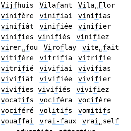
Vi
j
f
huis
Vi
la
f
ant
Vi
la␣
F
lor
vi
ni
f
ère
vi
ni
f
iai
vi
ni
f
ias
vi
ni
f
iât
vi
ni
f
iée
vi
ni
f
ier
vi
ni
f
ies
vi
ni
f
iés
vi
ni
f
iez
vi
rer␣
f
ou
Vi
ro
f
lay
vi
te␣
f
ait
vi
ti
f
ère
vi
tri
f
ia
vi
tri
f
ie
vi
tri
f
ié
vi
vi
f
iai
vi
vi
f
ias
vi
vi
f
iât
vi
vi
f
iée
vi
vi
f
ier
vi
vi
f
ies
vi
vi
f
iés
vi
vi
f
iez
v
ocat
if
s
v
oc
if
éra
v
oc
if
ère
v
oc
if
éré
v
ol
i
ti
f
s
v
om
i
ti
f
s
v
oua
f
fa
i
v
ra
i-f
aux
v
ra
i
␣sel
f