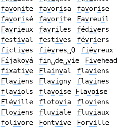
f
a
v
on
i
te
f
a
v
or
i
sa
f
a
v
or
i
se
f
a
v
or
i
sé
f
a
v
or
i
te
F
a
v
reu
i
l
F
a
v
r
i
eux
f
a
v
r
i
les
f
éd
iv
ers
f
est
iv
al
f
est
iv
es
f
é
v
r
i
ers
fi
cti
v
es
fi
è
v
res␣Q
fi
é
v
reux
Fí
jako
v
á
fi
n␣de␣
v
ie
Fiv
ehead
fi
xati
v
e
F
la
i
n
v
al
f
la
vi
ens
F
la
vi
ens
F
la
vi
gny
f
la
vi
nes
f
la
vi
ols
f
la
v
o
i
se
F
la
v
o
i
se
F
lé
vi
lle
f
loto
vi
a
f
lo
vi
ens
F
lo
vi
ens
f
lu
vi
ale
f
lu
vi
aux
f
ol
iv
ore
F
ont
vi
ve
F
or
vi
lle