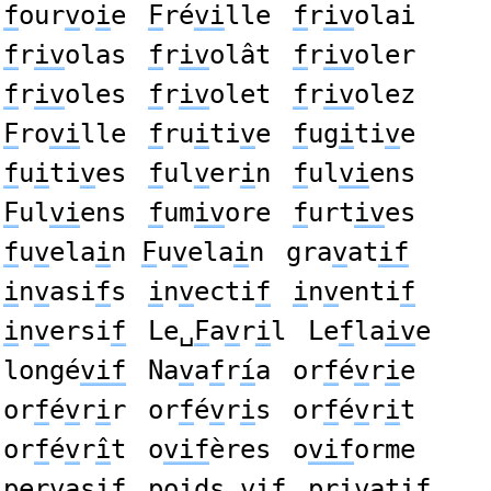
f
our
v
o
i
e
F
ré
vi
lle
f
r
iv
olai
f
r
iv
olas
f
r
iv
olât
f
r
iv
oler
f
r
iv
oles
f
r
iv
olet
f
r
iv
olez
F
ro
vi
lle
f
ru
i
ti
v
e
f
ug
i
ti
v
e
f
u
i
ti
v
es
f
ul
v
er
i
n
f
ul
vi
ens
F
ul
vi
ens
f
um
iv
ore
f
urt
iv
es
f
u
v
ela
i
n
F
u
v
ela
i
n
gra
v
at
if
i
n
v
asi
f
s
i
n
v
ecti
f
i
n
v
enti
f
i
n
v
ersi
f
Le␣
F
a
v
r
i
l
Le
f
la
iv
e
longé
vif
Na
v
a
f
r
í
a
or
f
é
v
r
i
e
or
f
é
v
r
i
r
or
f
é
v
r
i
s
or
f
é
v
r
i
t
or
f
é
v
r
î
t
o
vif
ères
o
vif
orme
per
v
as
if
po
i
ds␣
v
i
f
pr
iv
ati
f