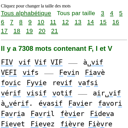
Cliquez pour changer la taille des mots
Tous alphabétique
Tous par taille
3
4
5
6
7
8
9
10
11
12
13
14
15
16
17
18
19
20
21
Il y a 7308 mots contenant F, I et V
FIV
vif
Vif
VIF
à␣
vif
——
V
E
FI
vif
s
F
e
vi
n
Fi
a
v
è
——
f
o
vi
c
F
y
vi
e
re
vif
v
a
f
s
i
v
ér
if
vi
si
f
v
ot
if
a
i
r␣
v
i
f
——
à␣
v
ér
if
.
é
v
as
if
F
a
vi
er
f
a
v
or
i
F
a
v
r
i
a
F
a
v
r
i
l
f
è
vi
er
Fi
de
v
a
Fi
e
v
et
Fi
e
v
ez
fi
è
v
re
Fi
è
v
re