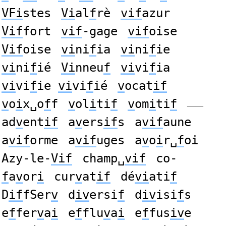
VFi
stes
Vi
al
f
rè
vif
azur
Vif
fort
vif
-gage
vif
oise
Vif
oise
vi
ni
f
ia
vi
ni
f
ie
vi
ni
f
ié
Vi
nneu
f
vi
vi
f
ia
vi
vi
f
ie
vi
vi
f
ié
v
ocat
if
v
o
i
x␣o
f
f
v
ol
i
ti
f
v
om
i
ti
f
——
ad
v
ent
if
a
v
ers
if
s
a
vif
aune
a
vif
orme
a
vif
uges
a
v
o
i
r␣
f
oi
Azy-le-
Vif
champ␣
vif
co-
f
a
v
or
i
cur
v
at
if
dé
vi
ati
f
D
if
fSer
v
d
iv
ersi
f
d
iv
isi
f
s
e
f
fer
v
a
i
e
f
flu
v
a
i
e
f
fus
iv
e