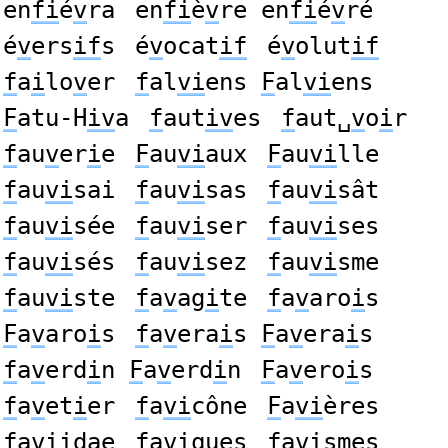
en
fi
é
v
ra
en
fi
è
v
re en
fi
é
v
ré
é
v
ers
if
s
é
v
ocat
if
é
v
olut
if
f
a
i
lo
v
er
f
al
vi
ens
F
al
vi
ens
F
atu-H
iv
a
f
aut
iv
es
f
aut␣
v
o
i
r
f
au
v
er
i
e
F
au
vi
aux
F
au
vi
lle
f
au
vi
sai
f
au
vi
sas
f
au
vi
sât
f
au
vi
sée
f
au
vi
ser
f
au
vi
ses
f
au
vi
sés
f
au
vi
sez
f
au
vi
sme
f
au
vi
ste
f
a
v
ag
i
te
f
a
v
aro
i
s
F
a
v
aro
i
s
f
a
v
era
i
s
F
a
v
era
i
s
f
a
v
erd
i
n
F
a
v
erd
i
n
F
a
v
ero
i
s
f
a
v
et
i
er
f
a
vi
cône
F
a
vi
ères
f
a
vi
idae
f
a
vi
ques
f
a
vi
smes