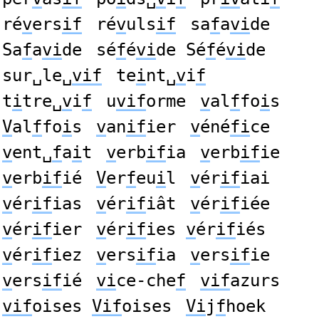
ré
v
ers
if
ré
v
uls
if
sa
f
a
vi
de
Sa
f
a
vi
de
sé
f
é
vi
de Sé
f
é
vi
de
sur␣le␣
vif
te
i
nt␣
v
i
f
t
i
tre␣
v
i
f
u
vif
orme
v
al
f
fo
i
s
V
al
f
fo
i
s
v
an
if
ier
v
éné
fi
ce
v
ent␣
f
a
i
t
v
erb
if
ia
v
erb
if
ie
v
erb
if
ié
V
er
f
eu
i
l
v
ér
if
iai
v
ér
if
ias
v
ér
if
iât
v
ér
if
iée
v
ér
if
ier
v
ér
if
ies
v
ér
if
iés
v
ér
if
iez
v
ers
if
ia
v
ers
if
ie
v
ers
if
ié
vi
ce-che
f
vif
azurs
vif
oises
Vif
oises
Vi
j
f
hoek