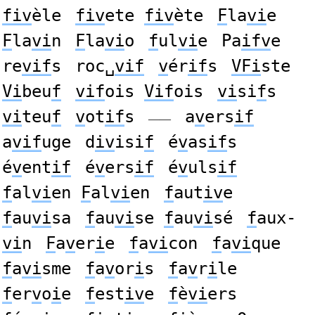
fiv
èle
fiv
ete
fiv
ète
F
la
vi
e
F
la
vi
n
F
la
vi
o
f
ul
vi
e
Pa
ifv
e
re
vif
s
roc␣
vif
v
ér
if
s
VFi
ste
Vi
beu
f
vif
ois
Vif
ois
vi
si
f
s
vi
teu
f
v
ot
if
s
a
v
ers
if
——
a
vif
uge
d
iv
isi
f
é
v
as
if
s
é
v
ent
if
é
v
ers
if
é
v
uls
if
f
al
vi
en
F
al
vi
en
f
aut
iv
e
f
au
vi
sa
f
au
vi
se
f
au
vi
sé
f
aux-
vi
n
F
a
v
er
i
e
f
a
vi
con
f
a
vi
que
f
a
vi
sme
f
a
v
or
i
s
f
a
v
r
i
le
f
er
v
o
i
e
f
est
iv
e
f
è
vi
ers