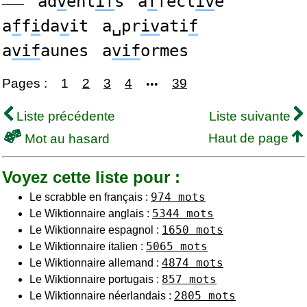
ad
v
ent
if
s
a
f
fect
iv
e
——
a
f
f
i
da
v
it
a␣pr
iv
ati
f
a
vif
aunes
a
vif
ormes
Pages :
1
2
3
4
39
•••
Liste précédente
Liste suivante
Haut de page
Mot au hasard
Voyez cette liste pour :
974 mots
Le scrabble en français :
5344 mots
Le Wiktionnaire anglais :
1650 mots
Le Wiktionnaire espagnol :
5065 mots
Le Wiktionnaire italien :
4874 mots
Le Wiktionnaire allemand :
857 mots
Le Wiktionnaire portugais :
2805 mots
Le Wiktionnaire néerlandais :