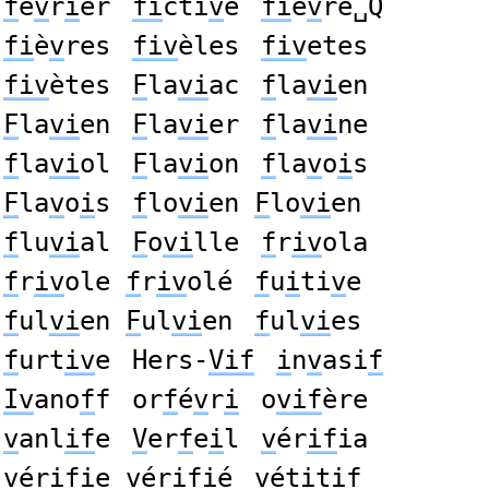
f
é
v
r
i
er
fi
cti
v
e
fi
è
v
re␣Q
fi
è
v
res
fiv
èles
fiv
etes
fiv
ètes
F
la
vi
ac
f
la
vi
en
F
la
vi
en
F
la
vi
er
f
la
vi
ne
f
la
vi
ol
F
la
vi
on
f
la
v
o
i
s
F
la
v
o
i
s
f
lo
vi
en
F
lo
vi
en
f
lu
vi
al
F
o
vi
lle
f
r
iv
ola
f
r
iv
ole
f
r
iv
olé
f
u
i
ti
v
e
f
ul
vi
en
F
ul
vi
en
f
ul
vi
es
f
urt
iv
e
Hers-
Vif
i
n
v
asi
f
Iv
ano
f
f
or
f
é
v
r
i
o
vif
ère
v
anl
if
e
V
er
f
e
i
l
v
ér
if
ia
v
ér
if
ie
v
ér
if
ié
v
ét
i
ti
f