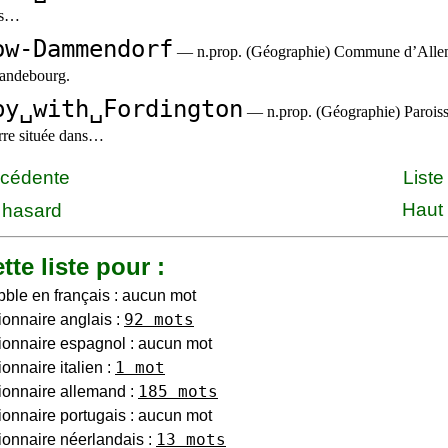
ns…
ow-Dammendorf
— n.prop. (Géographie) Commune d’Allem
randebourg.
by␣with␣Fordington
— n.prop. (Géographie) Paroisse
rre située dans…
écédente
Liste
Haut
 hasard
tte liste pour :
bble en français : aucun mot
92 mots
ionnaire anglais :
ionnaire espagnol : aucun mot
1 mot
onnaire italien :
185 mots
ionnaire allemand :
ionnaire portugais : aucun mot
13 mots
ionnaire néerlandais :