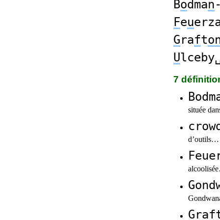
B
o
dma
n
F
e
u
erz
G
ra
f
t
o
U
lceby
7 définiti
Bodm
située da
crow
d’outils…
Feue
alcoolisé
Gond
Gondwanat
Graf