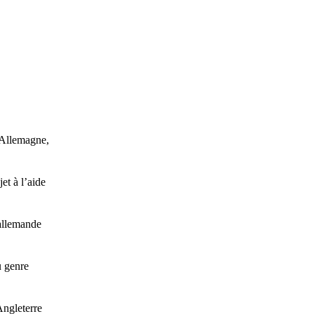
Allemagne,
t à l’aide
allemande
 genre
Angleterre