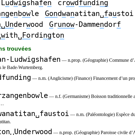
-L
u
d
w
i
g
sha
f
e
n
cr
ow
d
fun
di
ng
a
ng
e
n
b
ow
le
Gon
d
w
a
n
atitan␣
f
a
u
stoi
n␣Un
der
w
ood
G
r
unow
-Damme
n
dor
f
␣
w
ith␣
Fo
rdi
ng
to
n
ons trouvées
an-Ludwigshafen
— n.prop. (Géographie) Commune d’
ns le Bade-Wurtemberg.
dfunding
— n.m. (Anglicisme) (Finance) Financement d’un proje
rzangenbowle
— n.f. (Germanisme) Boisson traditionnelle 
e…
wanatitan␣faustoi
— n.m. (Paléontologie) Espèce du
itan.
ton␣Underwood
— n.prop. (Géographie) Paroisse civile d’