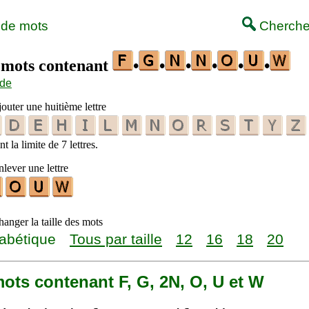
 de mots
Cherche
s mots contenant
•
•
•
•
•
•
ide
outer une huitième lettre
t la limite de 7 lettres.
lever une lettre
anger la taille des mots
abétique
Tous par taille
12
16
18
20
 mots contenant F, G, 2N, O, U et W