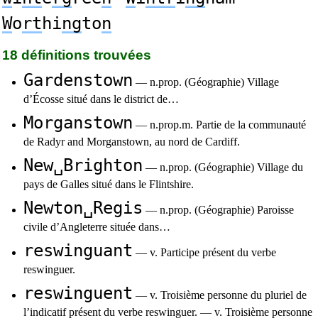
W
o
rt
hi
ng
to
n
18 définitions trouvées
Gardenstown
— n.prop. (Géographie) Village
d’Écosse situé dans le district de…
Morganstown
— n.prop.m. Partie de la communauté
de Radyr and Morganstown, au nord de Cardiff.
New␣Brighton
— n.prop. (Géographie) Village du
pays de Galles situé dans le Flintshire.
Newton␣Regis
— n.prop. (Géographie) Paroisse
civile d’Angleterre située dans…
reswinguant
— v. Participe présent du verbe
reswinguer.
reswinguent
— v. Troisième personne du pluriel de
l’indicatif présent du verbe reswinguer. — v. Troisième personne