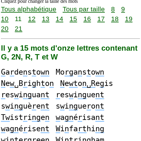
Cliquez pour changer la taille des mots
Tous alphabétique
Tous par taille
8
9
10
11
12
13
14
15
16
17
18
19
20
21
Il y a 15 mots d'onze lettres contenant
G, 2N, R, T et W
G
a
r
de
n
s
t
o
wn
Mo
rg
a
n
s
t
o
wn
N
e
w
␣B
r
i
g
h
t
o
n
N
e
wt
o
n␣R
e
g
is
r
es
w
i
ng
ua
nt
r
es
w
i
ng
ue
nt
s
w
i
ng
uè
r
e
nt
s
w
i
ng
ue
r
o
nt
Tw
ist
r
i
ng
e
n
w
a
gn
é
r
isa
nt
w
a
gn
é
r
ise
nt
W
i
n
fa
rt
hi
ng
w
i
nt
e
rg
ree
n
W
i
ntr
i
ng
ham