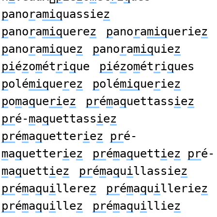
p
ano
r
a
miq
uassie
z
p
ano
r
a
miq
uere
z
p
ano
r
a
miq
uerie
z
p
ano
r
a
miq
ue
z
p
ano
r
a
miq
uie
z
pi
é
z
o
m
ét
r
i
q
ue
pi
é
z
o
m
ét
r
i
q
ues
p
olé
miq
ue
r
e
z
p
olé
miq
ue
r
ie
z
p
o
m
a
q
ue
ri
e
z
pr
é
m
a
q
uettass
i
e
z
pr
é-
m
a
q
uettass
i
e
z
pr
é
m
a
q
uetter
i
e
z
pr
é-
m
a
q
uetter
i
e
z
pr
é
m
a
q
uett
i
e
z
pr
é-
m
a
q
uett
i
e
z
pr
é
m
a
q
u
i
llassie
z
pr
é
m
a
q
u
i
llere
z
pr
é
m
a
q
u
i
llerie
z
pr
é
m
a
q
u
i
lle
z
pr
é
m
a
q
u
i
llie
z