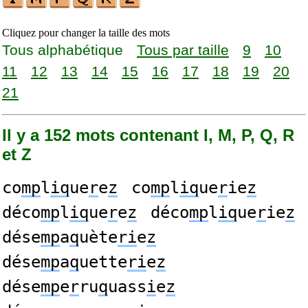
Cliquez pour changer la taille des mots
Tous alphabétique
Tous par taille
9
10
11
12
13
14
15
16
17
18
19
20
21
Il y a 152 mots contenant I, M, P, Q, R
et Z
co
mp
l
iq
ue
r
e
z
co
mp
l
iq
ue
r
ie
z
déco
mp
l
iq
ue
r
e
z
déco
mp
l
iq
ue
r
ie
z
dése
mp
a
q
uète
ri
e
z
dése
mp
a
q
uette
ri
e
z
dése
mp
e
r
ru
q
uass
i
e
z