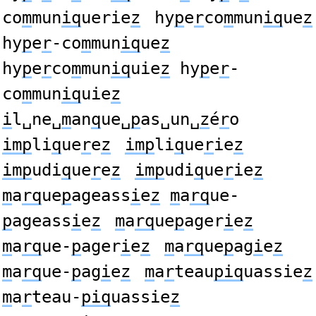
co
m
mun
iq
uerie
z
hy
p
e
r
co
m
mun
iq
ue
z
hy
p
e
r
-co
m
mun
iq
ue
z
hy
p
e
r
co
m
mun
iq
uie
z
hy
p
e
r
-
co
m
mun
iq
uie
z
i
l␣ne␣
m
an
q
ue␣
p
as␣un␣
z
é
r
o
imp
li
q
ue
r
e
z
imp
li
q
ue
r
ie
z
imp
udi
q
ue
r
e
z
imp
udi
q
ue
r
ie
z
m
a
rq
ue
p
ageass
i
e
z
m
a
rq
ue-
p
ageass
i
e
z
m
a
rq
ue
p
ager
i
e
z
m
a
rq
ue-
p
ager
i
e
z
m
a
rq
ue
p
ag
i
e
z
m
a
rq
ue-
p
ag
i
e
z
m
a
r
teau
piq
uassie
z
m
a
r
teau-
piq
uassie
z