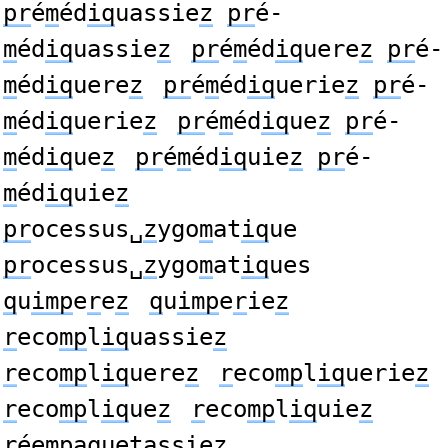
pr
é
m
éd
iq
uassie
z
pr
é-
m
éd
iq
uassie
z
pr
é
m
éd
iq
uere
z
pr
é-
m
éd
iq
uere
z
pr
é
m
éd
iq
uerie
z
pr
é-
m
éd
iq
uerie
z
pr
é
m
éd
iq
ue
z
pr
é-
m
éd
iq
ue
z
pr
é
m
éd
iq
uie
z
pr
é-
m
éd
iq
uie
z
pr
ocessus␣
z
ygo
m
at
iq
ue
pr
ocessus␣
z
ygo
m
at
iq
ues
q
u
imp
e
r
e
z
q
u
imp
e
r
ie
z
r
eco
mp
l
iq
uassie
z
r
eco
mp
l
iq
uere
z
r
eco
mp
l
iq
uerie
z
r
eco
mp
l
iq
ue
z
r
eco
mp
l
iq
uie
z
r
ée
mp
a
q
uetass
i
e
z