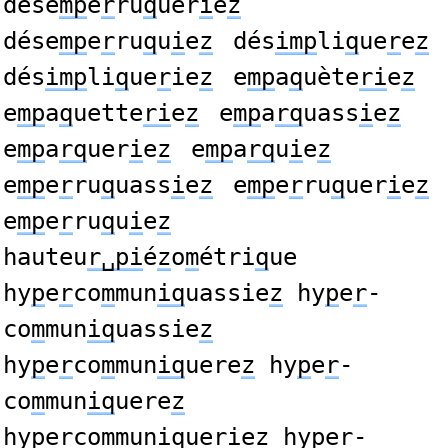
dése
mp
e
r
ru
q
uer
i
e
z
dése
mp
e
r
ru
q
u
i
e
z
dés
imp
li
q
ue
r
e
z
dés
imp
li
q
ue
r
ie
z
e
mp
a
q
uète
ri
e
z
e
mp
a
q
uette
ri
e
z
e
mp
a
rq
uass
i
e
z
e
mp
a
rq
uer
i
e
z
e
mp
a
rq
u
i
e
z
e
mp
e
r
ru
q
uass
i
e
z
e
mp
e
r
ru
q
uer
i
e
z
e
mp
e
r
ru
q
u
i
e
z
hauteu
r␣pi
é
z
o
m
étri
q
ue
hy
p
e
r
co
m
mun
iq
uassie
z
hy
p
e
r
-
co
m
mun
iq
uassie
z
hy
p
e
r
co
m
mun
iq
uere
z
hy
p
e
r
-
co
m
mun
iq
uere
z
hy
p
e
r
co
m
mun
iq
uerie
z
hy
p
e
r
-