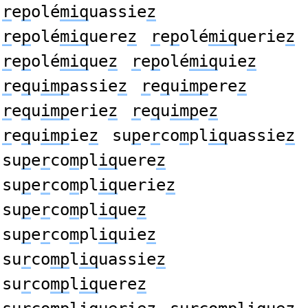
r
e
p
olé
miq
uassie
z
r
e
p
olé
miq
uere
z
r
e
p
olé
miq
uerie
z
r
e
p
olé
miq
ue
z
r
e
p
olé
miq
uie
z
r
e
q
u
imp
assie
z
r
e
q
u
imp
ere
z
r
e
q
u
imp
erie
z
r
e
q
u
imp
e
z
r
e
q
u
imp
ie
z
su
p
e
r
co
m
pl
iq
uassie
z
su
p
e
r
co
m
pl
iq
uere
z
su
p
e
r
co
m
pl
iq
uerie
z
su
p
e
r
co
m
pl
iq
ue
z
su
p
e
r
co
m
pl
iq
uie
z
su
r
co
mp
l
iq
uassie
z
su
r
co
mp
l
iq
uere
z