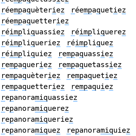
r
ée
mp
a
q
uèter
i
e
z
r
ée
mp
a
q
uet
i
e
z
r
ée
mp
a
q
uetter
i
e
z
r
é
imp
li
q
uassie
z
r
é
imp
li
q
uere
z
r
é
imp
li
q
uerie
z
r
é
imp
li
q
ue
z
r
é
imp
li
q
uie
z
r
e
mp
a
q
uass
i
e
z
r
e
mp
a
q
uer
i
e
z
r
e
mp
a
q
uetass
i
e
z
r
e
mp
a
q
uèter
i
e
z
r
e
mp
a
q
uet
i
e
z
r
e
mp
a
q
uetter
i
e
z
r
e
mp
a
q
u
i
e
z
r
e
p
anora
miq
uassie
z
r
e
p
anora
miq
uere
z
r
e
p
anora
miq
uerie
z
r
e
p
anora
miq
ue
z
r
e
p
anora
miq
uie
z