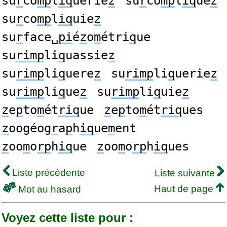
su
r
co
mp
l
iq
uerie
z
su
r
co
mp
l
iq
ue
z
su
r
co
mp
l
iq
uie
z
su
r
face␣
pi
é
z
o
m
étri
q
ue
su
rimp
li
q
uassie
z
su
rimp
li
q
uere
z
su
rimp
li
q
uerie
z
su
rimp
li
q
ue
z
su
rimp
li
q
uie
z
z
e
p
to
m
ét
riq
ue
z
e
p
to
m
ét
riq
ues
z
oogéog
r
a
p
h
iq
ue
m
ent
z
oo
m
o
rp
h
iq
ue
z
oo
m
o
rp
h
iq
ues
Liste précédente
Liste suivante
Haut de page
Mot au hasard
Voyez cette liste pour :