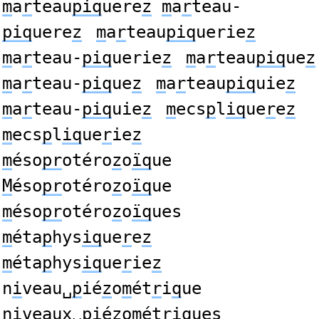
m
a
r
teau
piq
uere
z
m
a
r
teau-
piq
uere
z
m
a
r
teau
piq
uerie
z
m
a
r
teau-
piq
uerie
z
m
a
r
teau
piq
ue
z
m
a
r
teau-
piq
ue
z
m
a
r
teau
piq
uie
z
m
a
r
teau-
piq
uie
z
m
ecs
p
l
iq
ue
r
e
z
m
ecs
p
l
iq
ue
r
ie
z
m
éso
pr
otéro
z
o
ïq
ue
M
éso
pr
otéro
z
o
ïq
ue
m
éso
pr
otéro
z
o
ïq
ues
m
éta
p
hys
iq
ue
r
e
z
m
éta
p
hys
iq
ue
r
ie
z
n
i
veau␣
p
ié
z
o
m
ét
r
i
q
ue
n
i
veaux␣
p
ié
z
o
m
ét
r
i
q
ues