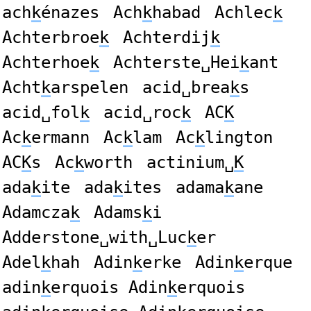
ach
k
énazes
Ach
k
habad
Achlec
k
Achterbroe
k
Achterdij
k
Achterhoe
k
Achterste␣Hei
k
ant
Acht
k
arspelen
acid␣brea
k
s
acid␣fol
k
acid␣roc
k
AC
K
Ac
k
ermann
Ac
k
lam
Ac
k
lington
AC
K
s
Ac
k
worth
actinium␣
K
ada
k
ite
ada
k
ites
adama
k
ane
Adamcza
k
Adams
k
i
Adderstone␣with␣Luc
k
er
Adel
k
hah
Adin
k
erke
Adin
k
erque
adin
k
erquois Adin
k
erquois