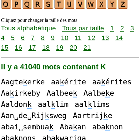
Cliquez pour changer la taille des mots
Tous alphabétique
Tous par taille
1
2
3
4
5
6
7
8
9
10
11
12
13
14
15
16
17
18
19
20
21
Il y a 41040 mots contenant K
Aagte
k
erke
aa
k
érite
aa
k
érites
Aa
k
irkeby
Aalbee
k
Aalbe
k
e
Aaldon
k
aal
k
lim
aal
k
lims
Aan␣de␣Rij
k
sweg
Aartrij
k
e
abai␣sembua
k
Aba
k
an
aba
k
non
aba
k
nons
aba
k
wariga