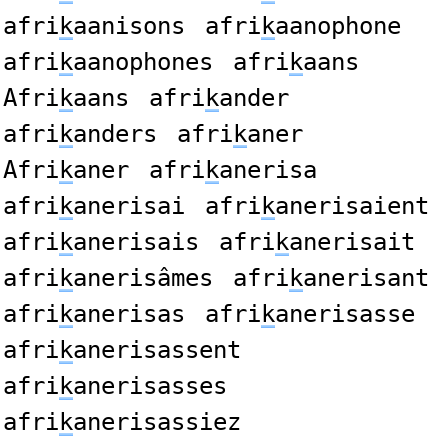
afri
k
aanisons
afri
k
aanophone
afri
k
aanophones
afri
k
aans
Afri
k
aans
afri
k
ander
afri
k
anders
afri
k
aner
Afri
k
aner
afri
k
anerisa
afri
k
anerisai
afri
k
anerisaient
afri
k
anerisais
afri
k
anerisait
afri
k
anerisâmes
afri
k
anerisant
afri
k
anerisas
afri
k
anerisasse
afri
k
anerisassent
afri
k
anerisasses
afri
k
anerisassiez