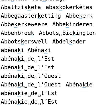
Abaltzis
k
eta
abas
k
okerkètes
Abbegaaster
k
etting
Abbe
k
erk
Abbe
k
erkeweere
Abbe
k
inderen
Abbenbroe
k
Abbots␣Bic
k
ington
Abbots
k
erswell
Abdel
k
ader
abéna
k
i Abéna
k
i
abéna
k
i␣de␣l’Est
Abéna
k
i␣de␣l’Est
abéna
k
i␣de␣l’Ouest
Abéna
k
i␣de␣l’Ouest
Abéna
k
ie
abéna
k
ie␣de␣l’Est
Abéna
k
ie␣de␣l’Est