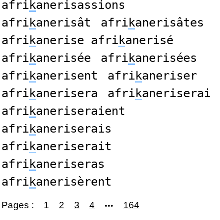
afri
k
anerisassions
afri
k
anerisât
afri
k
anerisâtes
afri
k
anerise afri
k
anerisé
afri
k
anerisée
afri
k
anerisées
afri
k
anerisent
afri
k
aneriser
afri
k
anerisera
afri
k
aneriserai
afri
k
aneriseraient
afri
k
aneriserais
afri
k
aneriserait
afri
k
aneriseras
afri
k
anerisèrent
Pages :
1
2
3
4
164
•••