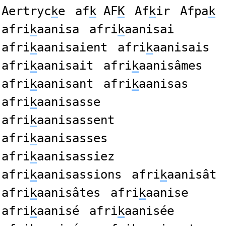
Aertryc
k
e
af
k
AF
K
Af
k
ir
Afpa
k
afri
k
aanisa
afri
k
aanisai
afri
k
aanisaient
afri
k
aanisais
afri
k
aanisait
afri
k
aanisâmes
afri
k
aanisant
afri
k
aanisas
afri
k
aanisasse
afri
k
aanisassent
afri
k
aanisasses
afri
k
aanisassiez
afri
k
aanisassions
afri
k
aanisât
afri
k
aanisâtes
afri
k
aanise
afri
k
aanisé
afri
k
aanisée