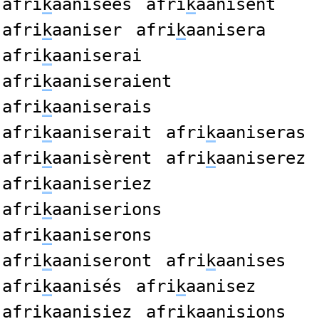
afri
k
aanisées
afri
k
aanisent
afri
k
aaniser
afri
k
aanisera
afri
k
aaniserai
afri
k
aaniseraient
afri
k
aaniserais
afri
k
aaniserait
afri
k
aaniseras
afri
k
aanisèrent
afri
k
aaniserez
afri
k
aaniseriez
afri
k
aaniserions
afri
k
aaniserons
afri
k
aaniseront
afri
k
aanises
afri
k
aanisés
afri
k
aanisez
afri
k
aanisiez
afri
k
aanisions