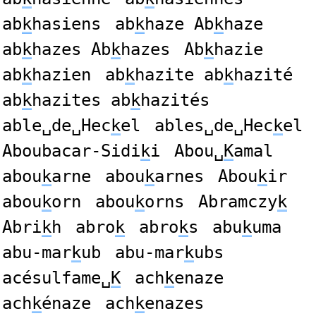
ab
k
hasiens
ab
k
haze Ab
k
haze
ab
k
hazes Ab
k
hazes
Ab
k
hazie
ab
k
hazien
ab
k
hazite ab
k
hazité
ab
k
hazites ab
k
hazités
able␣de␣Hec
k
el
ables␣de␣Hec
k
el
Aboubacar-Sidi
k
i
Abou␣
K
amal
abou
k
arne
abou
k
arnes
Abou
k
ir
abou
k
orn
abou
k
orns
Abramczy
k
Abri
k
h
abro
k
abro
k
s
abu
k
uma
abu-mar
k
ub
abu-mar
k
ubs
acésulfame␣
K
ach
k
enaze
ach
k
énaze
ach
k
enazes