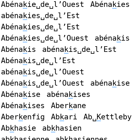
Abéna
k
ie␣de␣l’Ouest
Abéna
k
ies
abéna
k
ies␣de␣l’Est
Abéna
k
ies␣de␣l’Est
Abéna
k
ies␣de␣l’Ouest
abéna
k
is
Abéna
k
is
abéna
k
is␣de␣l’Est
Abéna
k
is␣de␣l’Est
abéna
k
is␣de␣l’Ouest
Abéna
k
is␣de␣l’Ouest
abéna
k
ise
Abéna
k
ise
abéna
k
ises
Abéna
k
ises
Aber
k
ane
Aber
k
enfig
Ab
k
ari
Ab␣
K
ettleby
Ab
k
hasie
ab
k
hasien
ab
k
hasienne
ab
k
hasiennes