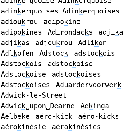
adin
k
erquoise Adin
k
erquoise
adin
k
erquoises Adin
k
erquoises
adiou
k
rou
adipo
k
ine
adipo
k
ines
Adirondac
k
s
adji
k
a
adji
k
as
adjou
k
rou
Adli
k
on
Adl
k
ofen
Adstoc
k
adstoc
k
ois
Adstoc
k
ois
adstoc
k
oise
Adstoc
k
oise
adstoc
k
oises
Adstoc
k
oises
Aduardervoorwer
k
Adwic
k
-le-Street
Adwic
k
␣upon␣Dearne
Ae
k
inga
Aelbe
k
e
aéro-
k
ick
aéro-
k
icks
aéro
k
inésie
aéro
k
inésies