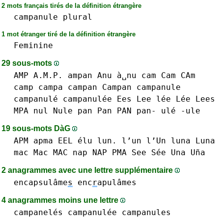
2 mots français tirés de la définition étrangère
campanule
plural
1 mot étranger tiré de la définition étrangère
Feminine
29 sous-mots
AMP A.M.P.
ampan
Anu à␣nu
cam Cam CAm
camp
campa
campan Campan
campanule
campanulé
campanulée
Ees
Lee lée Lée
Lees
MPA
nul
Nule
pan Pan PAN pan-
ulé -ule
19 sous-mots DàG
APM
apma
EEL
élu
lun. l’un l’Un
luna Luna
mac Mac MAC
nap NAP
PMA
See Sée
Una Uña
2 anagrammes avec une lettre supplémentaire
encapsulâme
s
enc
r
apulâmes
4 anagrammes moins une lettre
campanelés
campanulée
campanules