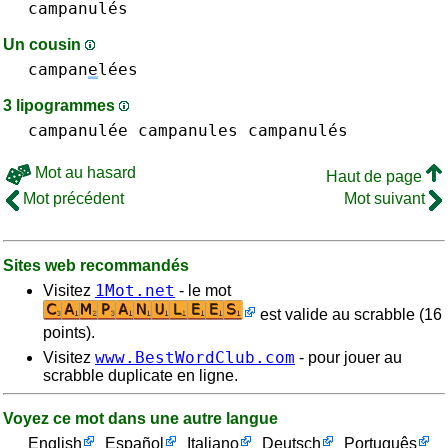
campanulés
Un cousin
campan
e
lées
3 lipogrammes
campanulée
campanules campanulés
Mot au hasard
Haut de page
Mot précédent
Mot suivant
Sites web recommandés
1Mot.net
Visitez
- le mot
est valide au scrabble (16
points).
www.BestWordClub.com
Visitez
- pour jouer au
scrabble duplicate en ligne.
Voyez ce mot dans une autre langue
English
Español
Italiano
Deutsch
Português