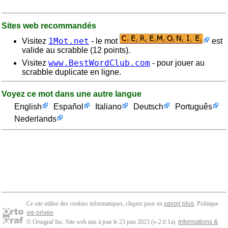
Sites web recommandés
1Mot.net
Visitez
- le mot
est
valide au scrabble (12 points).
www.BestWordClub.com
Visitez
- pour jouer au
scrabble duplicate en ligne.
Voyez ce mot dans une autre langue
English
Español
Italiano
Deutsch
Português
Nederlands
Ce site utilise des cookies informatiques, cliquez pour en
savoir plus
. Politique
vie privée
.
© Ortograf Inc. Site web mis à jour le 23 juin 2023 (v-2.0.1
a
).
Informations &