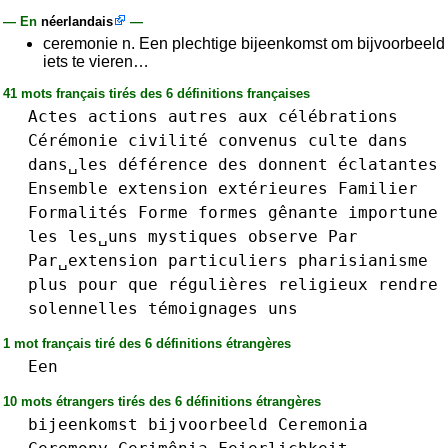
— En
néerlandais
—
ceremonie n. Een plechtige bijeenkomst om bijvoorbeeld
iets te vieren…
41 mots français tirés des 6 définitions françaises
Actes
actions
autres
aux
célébrations
Cérémonie
civilité
convenus
culte
dans
dans␣les
déférence
des
donnent
éclatantes
Ensemble
extension
extérieures
Familier
Formalités
Forme
formes
gênante
importune
les
les␣uns
mystiques
observe
Par
Par␣extension
particuliers
pharisianisme
plus
pour
que
régulières
religieux
rendre
solennelles
témoignages
uns
1 mot français tiré des 6 définitions étrangères
Een
10 mots étrangers tirés des 6 définitions étrangères
bijeenkomst
bijvoorbeeld
Ceremonia