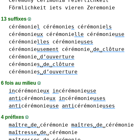
Ceremony
Cerimônia
Feierlichkeit
Förmlichkeit
iets
vieren
Zeremonie
13 suffixes
cérémonie
l
cérémonie
s
cérémonie
ls
cérémonie
ux
cérémonie
lle
cérémonie
use
cérémonie
lles
cérémonie
uses
cérémonie
usement
cérémonie␣
de␣clôture
cérémonie␣
d’ouverture
cérémonie
s␣de␣clôture
cérémonie
s␣d’ouverture
6 fois au milieu
in
cérémonie
ux
in
cérémonie
use
anti
cérémonie
ux
in
cérémonie
uses
anti
cérémonie
use
anti
cérémonie
uses
4 préfixes
maître␣de
␣cérémonie
maîtres␣de
␣cérémonie
maîtresse␣de
␣cérémonie
maîtresses␣de
␣cérémonie