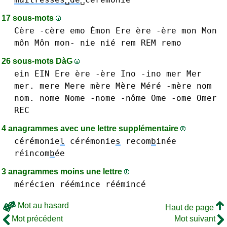
17 sous-mots
Cère -cère
emo
Émon
Ere ère -ère
mon Mon
môn Môn mon-
nie nié
rem REM
remo
26 sous-mots DàG
ein EIN
Ere ère -ère
Ino -ino
mer Mer
mer.
mere Mere mère Mère Méré -mère
nom
nom.
nome Nome -nome -nôme
Ome -ome
Omer
REC
4 anagrammes avec une lettre supplémentaire
cérémonie
l
cérémonie
s
recom
b
inée
réincom
b
ée
3 anagrammes moins une lettre
mérécien
réémince réémincé
Mot au hasard
Haut de page
Mot précédent
Mot suivant