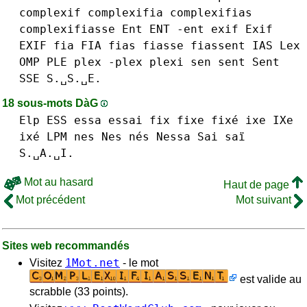
complexif
complexifia
complexifias
complexifiasse
Ent ENT -ent
exif Exif
EXIF
fia FIA
fias
fiasse
fiassent
IAS
Lex
OMP
PLE
plex -plex
plexi
sen
sent Sent
SSE S.␣S.␣E.
18 sous-mots DàG
Elp
ESS
essa
essai
fix
fixe fixé
ixe IXe
ixé
LPM
nes Nes nés
Nessa
Sai saï
S.␣A.␣I.
Mot au hasard
Haut de page
Mot précédent
Mot suivant
Sites web recommandés
1Mot.net
Visitez
- le mot
est valide au
scrabble (33 points).