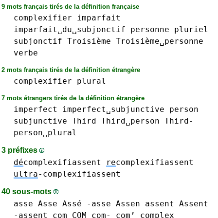
9 mots français tirés de la définition française
complexifier
imparfait
imparfait␣du␣subjonctif
personne
pluriel
subjonctif
Troisième
Troisième␣personne
verbe
2 mots français tirés de la définition étrangère
complexifier
plural
7 mots étrangers tirés de la définition étrangère
imperfect
imperfect␣subjunctive
person
subjunctive
Third
Third␣person
Third-
person␣plural
3 préfixes
dé
complexifiassent
re
complexifiassent
ultra
-complexifiassent
40 sous-mots
asse Asse Assé -asse
Assen
assent Assent
-assent
com COM com- com’
complex