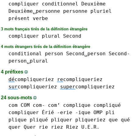
compliquer
conditionnel
Deuxième
Deuxième␣personne
personne
pluriel
présent
verbe
3 mots français tirés de la définition étrangère
compliquer
plural
Second
4 mots étrangers tirés de la définition étrangère
conditional
person
Second␣person
Second-
person␣plural
4 préfixes
dé
compliqueriez
re
compliqueriez
sur
compliqueriez
super
compliqueriez
24 sous-mots
com COM com- com’
complique compliqué
compliquer
Érié -erie
-ique
OMP
pli
plique pliqué
pliquer
pliqueriez
que qué
quer Quer
rie
riez Riez
U.E.R.