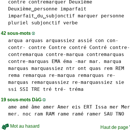
contre
contremarquer
Deuxième
Deuxième␣personne
imparfait
imparfait␣du␣subjonctif
marquer
personne
pluriel
subjonctif
verbe
42 sous-mots
arqua
arquas
arquassiez
assié
con con-
contr-
contre Contre contré Contré contre-
contremarqua contre-marqua
contremarquas
contre-marquas
EMA éma
-mar mar.
marqua
marquas
marquassiez
ntr
ont
quas
rem REM
rema
remarqua re-marqua
remarquas re-
marquas
remarquassiez re-marquassiez
sie
ssi SSI
TRE tré tré-
tréma
19 sous-mots DàG
ame amé âme
amer Amer
eis
ERT
Issa
mer Mer
mer.
noc
ram RAM
rame ramé
ramer
SAU
TNO
Mot au hasard
Haut de page