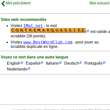
Mot précédent
Mot suivan
Sites web recommandés
1Mot.net
Visitez
- le mot
est valide 
scrabble (36 points).
www.BestWordClub.com
Visitez
- pour jouer au
scrabble duplicate en ligne.
Voyez ce mot dans une autre langue
English
Español
Italiano
Deutsch
Português
Nederlands