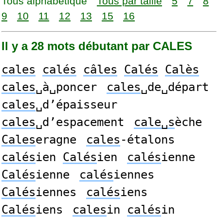
Tous alphabétique
Tous par taille
5
7
8
9
10
11
12
13
15
16
Il y a 28 mots débutant par CALES
cales
calés
câles
Calés
Calès
cales
␣à␣poncer
cales
␣de␣départ
cales
␣d’épaisseur
cales
␣d’espacement
cale␣s
èche
Cales
eragne
cales
-étalons
calés
ien
Calés
ien
calés
ienne
Calés
ienne
calés
iennes
Calés
iennes
calés
iens
Calés
iens
cales
in
calés
in