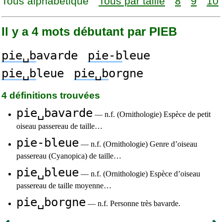
Tous alphabétique
Tous par taille
8
9
10
Il y a 4 mots débutant par PIEB
pie␣b
avarde
pie-b
leue
pie␣b
leue
pie␣b
orgne
4 définitions trouvées
pie␣bavarde
— n.f. (Ornithologie) Espèce de petit
oiseau passereau de taille…
pie-bleue
— n.f. (Ornithologie) Genre d’oiseau
passereau (Cyanopica) de taille…
pie␣bleue
— n.f. (Ornithologie) Espèce d’oiseau
passereau de taille moyenne…
pie␣borgne
— n.f. Personne très bavarde.