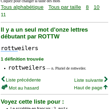
Cliquez pour changer la taille des mots
Tous alphabétique
Tous par taille
8
10
11
Il y a un seul mot d'onze lettres
débutant par ROTTW
rottw
eilers
1 définition trouvée
rottweilers
— n. Pluriel de rottweiler.
Liste précédente
Liste suivante
Haut de page
Mot au hasard
Voyez cette liste pour :
2 mots
Le scrabble en français :