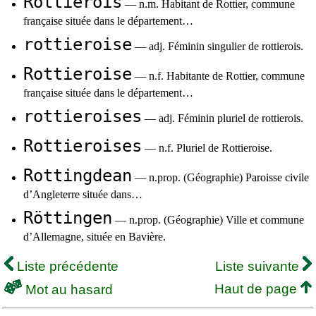
Rottierois
— n.m. Habitant de Rottier, commune
française située dans le département…
rottieroise
— adj. Féminin singulier de rottierois.
Rottieroise
— n.f. Habitante de Rottier, commune
française située dans le département…
rottieroises
— adj. Féminin pluriel de rottierois.
Rottieroises
— n.f. Pluriel de Rottieroise.
Rottingdean
— n.prop. (Géographie) Paroisse civile
d’Angleterre située dans…
Röttingen
— n.prop. (Géographie) Ville et commune
d’Allemagne, située en Bavière.
Liste précédente
Liste suivante
Haut de page
Mot au hasard