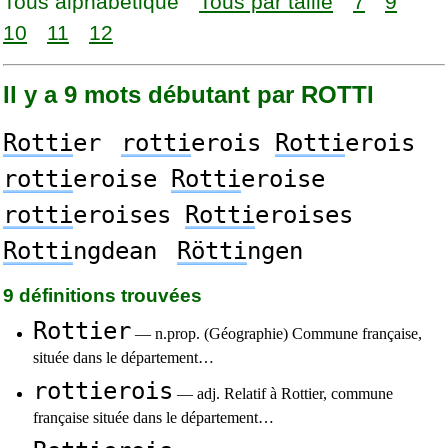
Tous alphabétique
Tous par taille
7
9
10
11
12
Il y a 9 mots débutant par ROTTI
Rotti
er
rotti
erois
Rotti
erois
rotti
eroise
Rotti
eroise
rotti
eroises
Rotti
eroises
Rotti
ngdean
Rötti
ngen
9 définitions trouvées
Rottier
— n.prop. (Géographie) Commune française,
située dans le département…
rottierois
— adj. Relatif à Rottier, commune
française située dans le département…