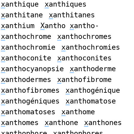
x
anthique
x
anthiques
x
anthitane
x
anthitanes
x
anthium
X
antho
x
antho-
x
anthochrome
x
anthochromes
x
anthochromie
x
anthochromies
x
anthoconite
x
anthoconites
x
anthocyanopsie
x
anthoderme
x
anthodermes
x
anthofibrome
x
anthofibromes
x
anthogénique
x
anthogéniques
x
anthomatose
x
anthomatoses
x
anthome
x
anthomes
x
anthone
x
anthones
x
anthophore
x
anthophores