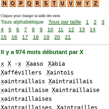
Cliquez pour changer la taille des mots
Tous alphabétique
Tous par taille
1
2
3
4
5
6
7
8
9
10
11
12
13
14
15
16
17
18
19
20
21
Il y a 974 mots débutant par X
x
X
-
x
X
aaso
X
àbia
X
affévillers
X
aintois
x
aintraillais
X
aintraillais
x
aintraillaise
X
aintraillaise
x
aintraillaises
X
aintraillaises
X
aintrailles