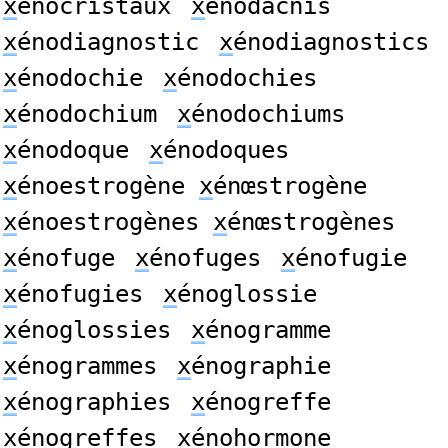
x
énocristaux
x
énodacnis
x
énodiagnostic
x
énodiagnostics
x
énodochie
x
énodochies
x
énodochium
x
énodochiums
x
énodoque
x
énodoques
x
énoestrogène
x
énœstrogène
x
énoestrogènes
x
énœstrogènes
x
énofuge
x
énofuges
x
énofugie
x
énofugies
x
énoglossie
x
énoglossies
x
énogramme
x
énogrammes
x
énographie
x
énographies
x
énogreffe
x
énogreffes
x
énohormone