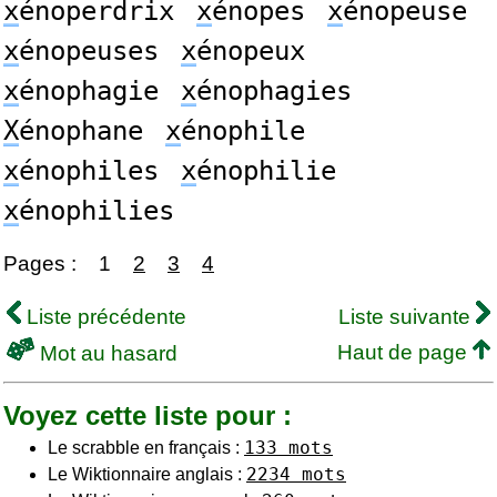
x
énoperdrix
x
énopes
x
énopeuse
x
énopeuses
x
énopeux
x
énophagie
x
énophagies
X
énophane
x
énophile
x
énophiles
x
énophilie
x
énophilies
Pages :
1
2
3
4
Liste précédente
Liste suivante
Haut de page
Mot au hasard
Voyez cette liste pour :
133 mots
Le scrabble en français :
2234 mots
Le Wiktionnaire anglais :