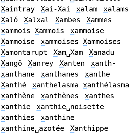
X
aintray
X
ai-Xai
x
alam
x
alams
X
aló
X
alxal
X
ambes
X
ammes
x
ammois
X
ammois
x
ammoise
X
ammoise
x
ammoises
X
ammoises
X
amontarupt
X
am␣Xam
X
anadu
X
angô
X
anrey
X
anten
x
anth-
x
anthane
x
anthanes
x
anthe
X
anthé
x
anthelasma
x
anthélasma
x
anthène
x
anthènes
x
anthes
x
anthie
x
anthie␣noisette
x
anthies
x
anthine
x
anthine␣azotée
X
anthippe