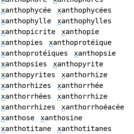
x
anthophycée
x
anthophycées
x
anthophylle
x
anthophylles
x
anthopicrite
x
anthopie
x
anthopies
x
anthoprotéique
x
anthoprotéiques
x
anthopsie
x
anthopsies
x
anthopyrite
x
anthopyrites
x
anthorhize
x
anthorhizes
x
anthorrhée
x
anthorrhées
x
anthorrhize
x
anthorrhizes
x
anthorrhoéacée
x
anthose
x
anthosine
x
anthotitane
x
anthotitanes