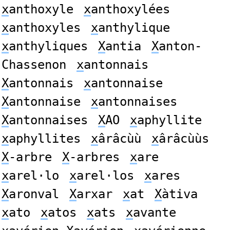
x
anthoxyle
x
anthoxylées
x
anthoxyles
x
anthylique
x
anthyliques
X
antia
X
anton-
Chassenon
x
antonnais
X
antonnais
x
antonnaise
X
antonnaise
x
antonnaises
X
antonnaises
X
AO
x
aphyllite
x
aphyllites
x
ârâcùù
x
ârâcùùs
X
-arbre
X
-arbres
x
are
x
arel·lo
x
arel·los
x
ares
X
aronval
X
arxar
x
at
X
àtiva
x
ato
x
atos
x
ats
x
avante