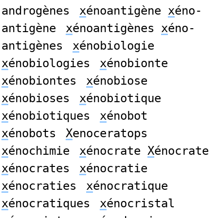
androgènes
x
énoantigène
x
éno-
antigène
x
énoantigènes
x
éno-
antigènes
x
énobiologie
x
énobiologies
x
énobionte
x
énobiontes
x
énobiose
x
énobioses
x
énobiotique
x
énobiotiques
x
énobot
x
énobots
X
enoceratops
x
énochimie
x
énocrate
X
énocrate
x
énocrates
x
énocratie
x
énocraties
x
énocratique
x
énocratiques
x
énocristal