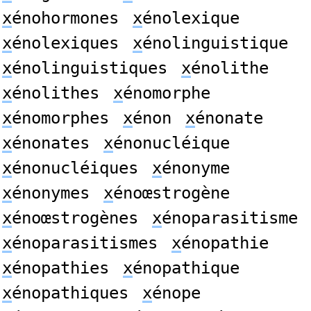
x
énohormones
x
énolexique
x
énolexiques
x
énolinguistique
x
énolinguistiques
x
énolithe
x
énolithes
x
énomorphe
x
énomorphes
x
énon
x
énonate
x
énonates
x
énonucléique
x
énonucléiques
x
énonyme
x
énonymes
x
énoœstrogène
x
énoœstrogènes
x
énoparasitisme
x
énoparasitismes
x
énopathie
x
énopathies
x
énopathique
x
énopathiques
x
énope