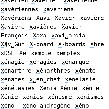
x
avérien
X
avérien
x
avérienne
x
avériennes
x
avériens
X
avériens
X
avi
X
avier
x
avière
X
avière
x
avières
X
avier-
François
X
axa
x
axi␣ardia
X̱
ą̂y␣Gûn
X
-board
X
-boards
X
bre
x
DSL
X
e
x
emple
x
emples
x
énagie
x
énagies
x
énarque
x
énarthre
x
énarthres
x
énate
x
énates
x
␣en␣chef
x
énélasie
x
énélasies
X
enia
X
énia
x
énie
X
énie
x
énies
x
énisme
x
énismes
x
éno-
x
éno-androgène
x
éno-