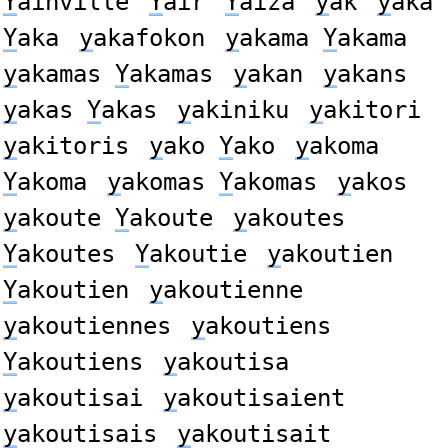
Y
ainville
Y
aïr
Y
aiza
y
ak
y
aka
Y
aka
y
akafokon
y
akama
Y
akama
y
akamas
Y
akamas
y
akan
y
akans
y
akas
Y
akas
y
akiniku
y
akitori
y
akitoris
y
ako
Y
ako
y
akoma
Y
akoma
y
akomas
Y
akomas
y
akos
y
akoute
Y
akoute
y
akoutes
Y
akoutes
Y
akoutie
y
akoutien
Y
akoutien
y
akoutienne
y
akoutiennes
y
akoutiens
Y
akoutiens
y
akoutisa
y
akoutisai
y
akoutisaient
y
akoutisais
y
akoutisait