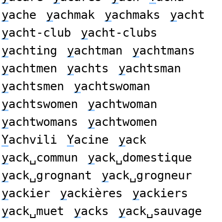
y
ache
y
achmak
y
achmaks
y
acht
y
acht-club
y
acht-clubs
y
achting
y
achtman
y
achtmans
y
achtmen
y
achts
y
achtsman
y
achtsmen
y
achtswoman
y
achtswomen
y
achtwoman
y
achtwomans
y
achtwomen
Y
achvili
Y
acine
y
ack
y
ack␣commun
y
ack␣domestique
y
ack␣grognant
y
ack␣grogneur
y
ackier
y
ackières
y
ackiers
y
ack␣muet
y
acks
y
ack␣sauvage