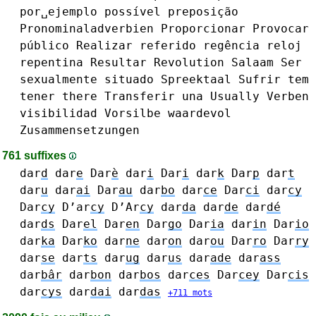
por␣ejemplo
possível
preposição
Pronominaladverbien
Proporcionar
Provocar
público
Realizar
referido
regência
reloj
repentina
Resultar
Revolution
Salaam
Ser
sexualmente
situado
Spreektaal
Sufrir
tem
tener
there
Transferir
una
Usually
Verben
visibilidad
Vorsilbe
waardevol
Zusammensetzungen
761 suffixes
dar
d
dar
e
Dar
è
dar
i
Dar
i
dar
k
Dar
p
dar
t
dar
u
dar
ai
Dar
au
dar
bo
dar
ce
Dar
ci
dar
cy
Dar
cy
D’ar
cy
D’Ar
cy
dar
da
dar
de
dar
dé
dar
ds
Dar
el
Dar
en
Dar
go
Dar
ia
dar
in
Dar
io
dar
ka
Dar
ko
dar
ne
dar
on
dar
ou
Dar
ro
Dar
ry
dar
se
dar
ts
dar
ug
dar
us
dar
ade
dar
ass
dar
bâr
dar
bon
dar
bos
dar
ces
Dar
cey
Dar
cis
dar
cys
dar
dai
dar
das
+711 mots