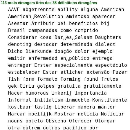
113 mots étrangers tirés des 38 définitions étrangères
AAVE
abgetrennte
ability
alguna
American
American␣Revolution
amistoso
aparecer
Asestar
Atribuir
bei
beneficios
bij
Brasil
campanadas
como
comprido
Considerar
cosa
Dar␣es␣Salaam
Daughters
denoting
destacar
determinada
dialect
Dicho
Dierkunde
doação
dolor
ejemplo
emitir
enfermedad
en␣público
entrega
entregar
Erster
especialmente
espectáculo
estabelecer
Estar
etlicher
extensão
Fazer
fish
form
formato
Forming
found
frutos
gek
Gíria
golpes
gratuita
gratuitamente
Hacer
humorous
imkerij
importancia
Informal
Initialism
inmueble
Konstituente
kostbaar
lastig
Liberar
manera
manter
Marcar
moeilijk
Mostrar
notícia
Noticiar
nouns
objeto
Obsceno
Oferecer
Otorgar
otra
outrem
outros
pacífico
por