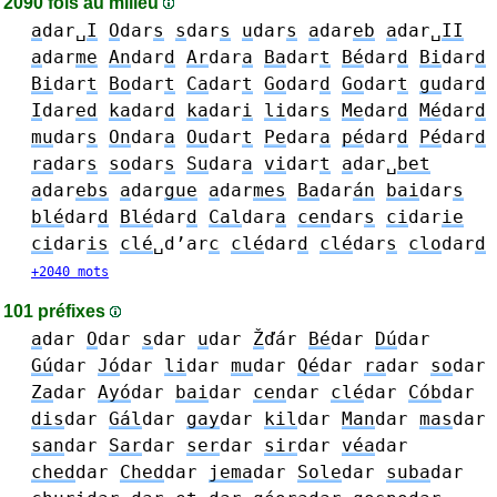
2090 fois au milieu
a
dar␣
I
O
dar
s
s
dar
s
u
dar
s
a
dar
eb
a
dar␣
II
a
dar
me
An
dar
d
Ar
dar
a
Ba
dar
t
Bé
dar
d
Bi
dar
d
Bi
dar
t
Bo
dar
t
Ca
dar
t
Go
dar
d
Go
dar
t
gu
dar
d
I
dar
ed
ka
dar
d
ka
dar
i
li
dar
s
Me
dar
d
Mé
dar
d
mu
dar
s
On
dar
a
Ou
dar
t
Pe
dar
a
pé
dar
d
Pé
dar
d
ra
dar
s
so
dar
s
Su
dar
a
vi
dar
t
a
dar␣
bet
a
dar
ebs
a
dar
gue
a
dar
mes
Ba
dar
án
bai
dar
s
blé
dar
d
Blé
dar
d
Cal
dar
a
cen
dar
s
ci
dar
ie
ci
dar
is
clé
␣d’ar
c
clé
dar
d
clé
dar
s
clo
dar
d
+2040 mots
101 préfixes
a
dar
O
dar
s
dar
u
dar
Ž
ďár
Bé
dar
Dú
dar
Gú
dar
Jó
dar
li
dar
mu
dar
Qé
dar
ra
dar
so
dar
Za
dar
Ayó
dar
bai
dar
cen
dar
clé
dar
Cób
dar
dis
dar
Gál
dar
gay
dar
kil
dar
Man
dar
mas
dar
san
dar
Sar
dar
ser
dar
sir
dar
véa
dar
ched
dar
Ched
dar
jema
dar
Sole
dar
suba
dar