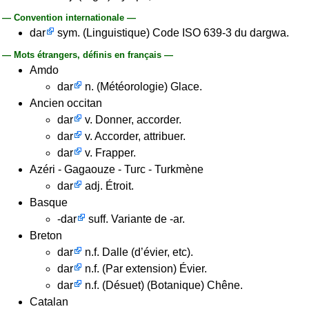
— Convention internationale —
dar
sym. (Linguistique) Code ISO 639-3 du dargwa.
— Mots étrangers, définis en français —
Amdo
dar
n. (Météorologie) Glace.
Ancien occitan
dar
v. Donner, accorder.
dar
v. Accorder, attribuer.
dar
v. Frapper.
Azéri - Gagaouze - Turc - Turkmène
dar
adj. Étroit.
Basque
-dar
suff. Variante de -ar.
Breton
dar
n.f. Dalle (d’évier, etc).
dar
n.f. (Par extension) Évier.
dar
n.f. (Désuet) (Botanique) Chêne.
Catalan