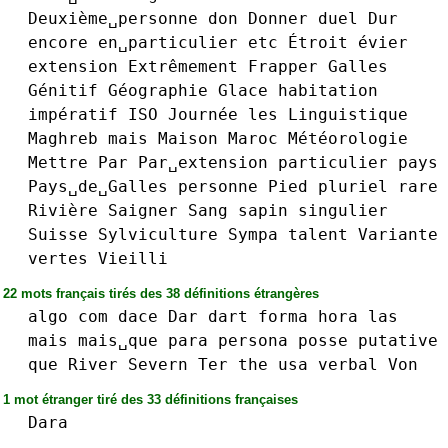
Deuxième␣personne
don
Donner
duel
Dur
encore
en␣particulier
etc
Étroit
évier
extension
Extrêmement
Frapper
Galles
Génitif
Géographie
Glace
habitation
impératif
ISO
Journée
les
Linguistique
Maghreb
mais
Maison
Maroc
Météorologie
Mettre
Par
Par␣extension
particulier
pays
Pays␣de␣Galles
personne
Pied
pluriel
rare
Rivière
Saigner
Sang
sapin
singulier
Suisse
Sylviculture
Sympa
talent
Variante
vertes
Vieilli
22 mots français tirés des 38 définitions étrangères
algo
com
dace
Dar
dart
forma
hora
las
mais
mais␣que
para
persona
posse
putative
que
River
Severn
Ter
the
usa
verbal
Von
1 mot étranger tiré des 33 définitions françaises
Dara