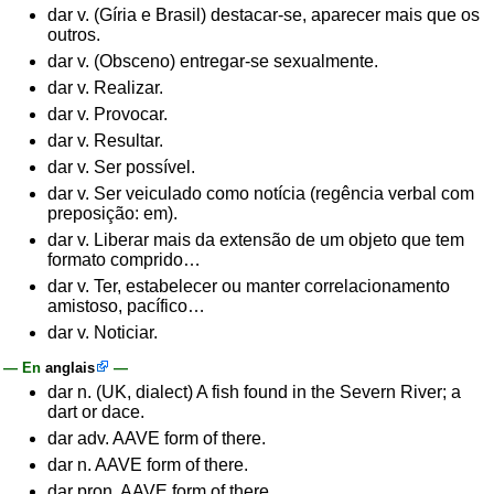
dar v. (Gíria e Brasil) destacar-se, aparecer mais que os
outros.
dar v. (Obsceno) entregar-se sexualmente.
dar v. Realizar.
dar v. Provocar.
dar v. Resultar.
dar v. Ser possível.
dar v. Ser veiculado como notícia (regência verbal com
preposição: em).
dar v. Liberar mais da extensão de um objeto que tem
formato comprido…
dar v. Ter, estabelecer ou manter correlacionamento
amistoso, pacífico…
dar v. Noticiar.
— En
anglais
—
dar n. (UK, dialect) A fish found in the Severn River; a
dart or dace.
dar adv. AAVE form of there.
dar n. AAVE form of there.
dar pron. AAVE form of there.