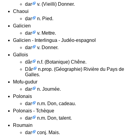
dar
v. (Vieilli) Donner.
Chaoui
ḍar
n. Pied.
Galicien
dar
v. Mettre.
Galicien - Interlingua - Judéo-espagnol
dar
v. Donner.
Gallois
dâr
n.f. (Botanique) Chêne.
Dâr
n.prop. (Géographie) Rivière du Pays de
Galles.
Mofu-gudur
ɗar
n. Journée.
Polonais
dar
n.m. Don, cadeau.
Polonais - Tchèque
dar
n.m. Don, talent.
Roumain
dar
conj. Mais.