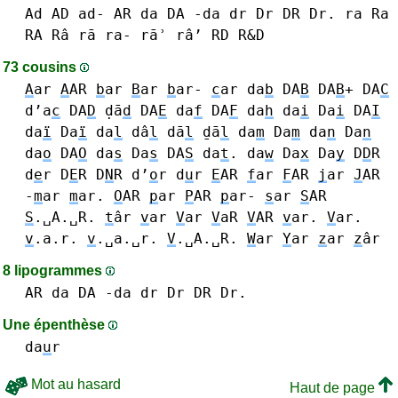
Ad AD ad-
AR
da DA -da
dr Dr DR Dr.
ra Ra
RA Râ rā ra- rāʾ râ’
RD R&D
73 cousins
A
ar
A
AR
b
ar
B
ar
b
ar-
c
ar
da
b
DA
B
DA
B
+
DA
C
d’a
c
DA
D
ḍā
d
DA
E
da
f
DA
F
da
h
da
i
Da
i
DA
I
da
ï
Da
ï
da
l
dâ
l
dā
l
ḏā
l
da
m
Da
m
da
n
Da
n
da
o
DA
O
da
s
Da
s
DA
S
da
t
.
da
w
Da
x
Da
y
D
D
R
d
e
r D
E
R
D
N
R
d’
o
r
d
u
r
E
AR
f
ar
F
AR
j
ar
J
AR
-
m
ar
m
ar.
O
AR
p
ar
P
AR
p
ar-
s
ar
S
AR
S
.␣A.␣R.
t
âr
v
ar
V
ar
V
aR
V
AR
v
ar.
V
ar.
v
.a.r.
v
.␣a.␣r.
V
.␣A.␣R.
W
ar
Y
ar
z
ar
z
âr
8 lipogrammes
AR
da DA -da
dr Dr DR Dr.
Une épenthèse
da
u
r
Mot au hasard
Haut de page