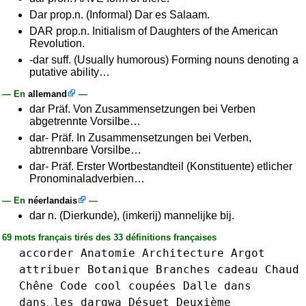
Dar prop.n. (Informal) Dar es Salaam.
DAR prop.n. Initialism of Daughters of the American
Revolution.
-dar suff. (Usually humorous) Forming nouns denoting a
putative ability…
— En
allemand
—
dar Präf. Von Zusammensetzungen bei Verben
abgetrennte Vorsilbe…
dar- Präf. In Zusammensetzungen bei Verben,
abtrennbare Vorsilbe…
dar- Präf. Erster Wortbestandteil (Konstituente) etlicher
Pronominaladverbien…
— En
néerlandais
—
dar n. (Dierkunde), (imkerij) mannelijke bij.
69 mots français tirés des 33 définitions françaises
accorder
Anatomie
Architecture
Argot
attribuer
Botanique
Branches
cadeau
Chaud
Chêne
Code
cool
coupées
Dalle
dans
dans␣les
dargwa
Désuet
Deuxième