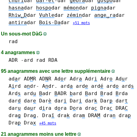
churi
dar
dar-et
-dar
géora
dar
gospo
dar
hasna
dar
hospo
dar
mémon
dar
pigna
dar
Rhiw␣D
dar
Vuhle
dar
zémin
dar
ange␣ra
dar
antira
dar
Bois-Da
dar
+51 mots
Un sous-mot DàG
rad
4 anagrammes
ADR
-ard
rad
RDA
95 anagrammes avec une lettre supplémentaire
ad
a
r
AD
M
R
AD
N
R
Ad
o
r
Adr
a
Adr
i
Adr
o
Ad
u
r
A
i
rd
a
n
dr- A
n
dr.
ard
a
ard
e
ard
é
ard
o
ard
s
Ard
s
ard
u
B
adr
B
ADR
b
ard
B
ard
B
rad
B
rda
dar
d
dar
e
Dar
è
dar
i
Dar
i
dar
k
Dar
p
dar
t
dar
u
da
u
r
d
i
ra
d
o
ra D
o
ra
dra
c
Dra
c
DRA
C
dra
g
Dra
g
.
Dra
ï
dra
k
dra
m
DRA
M
dra
n
dra
p
Dra
p
Dra
x
+45 mots
21 anagrammes moins une lettre