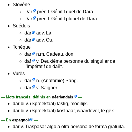
Slovène
Dar
prén.f. Génitif duel de Dara.
Dar
prén.f. Génitif pluriel de Dara.
Suédois
där
adv. Là.
där
adv. Où.
Tchèque
dar
n.m. Cadeau, don.
dař
v. Deuxième personne du singulier de
l’impératif de dařit.
Vurës
dar
n. (Anatomie) Sang.
dar
v. Saigner.
— Mots français, définis en
néerlandais
—
dar bijv. (Spreektaal) lastig, moeilijk.
dar bijv. (Spreektaal) kostbaar, waardevol, te gek.
— En
espagnol
—
dar v. Traspasar algo a otra persona de forma gratuita.