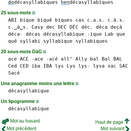
do
décasyllabiques
hen
décasyllabiques
25 sous-mots
ABI
bique biqué
biques
cas c.a.s. c.à.s.
c.␣à␣s.
Casy
dec DEC DÉC déc.
déca deçà
déca-
décas
décasyllabique
-ique
Lab
que
qué
syllabi
syllabique
syllabiques
20 sous-mots DàG
ace ACE -ace -acé
all’
Ally
bal Bal BAL
Ced CED
iba IBA
lys Lys lys-
lysa
sac SAC
Sacé
Une anagramme moins une lettre
décasyllabique
Un lipogramme
décasyllabique
Mot au hasard
Haut de page
Mot précédent
Mot suivant