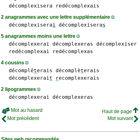
décomplexisera
redécomplexais
2 anagrammes avec une lettre supplémentaire
décomplexisera
i
décomplexisera
s
5 anagrammes moins une lettre
décomplexerai
décomplexeras
décomplexiser
redécomplexai
redécomplexas
4 cousins
décomplé
t
erais décomplè
t
erais
décomplexerai
t
r
ecomplexerais
2 lipogrammes
décomplexerai
décomplexeras
Mot au hasard
Haut de page
Mot précédent
Mot suivant
Sites web recommandés