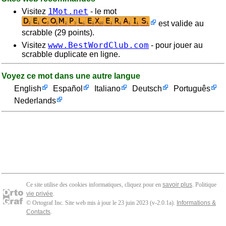
1Mot.net
Visitez
- le mot
est valide au
scrabble (29 points).
www.BestWordClub.com
Visitez
- pour jouer au
scrabble duplicate en ligne.
Voyez ce mot dans une autre langue
English
Español
Italiano
Deutsch
Português
Nederlands
Ce site utilise des cookies informatiques, cliquez pour en
savoir plus
. Politique
vie privée
.
© Ortograf Inc. Site web mis à jour le 23 juin 2023 (v-2.0.1
a
).
Informations &
Contacts
.