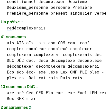
conditionnel
décomplexer
Deuxième
Deuxième␣personne
personne
Première
Première␣personne
présent
singulier
verbe
Un préfixe
re
décomplexerais
41 sous-mots
ais AIS aïs -ais
com COM com- com’
complex
complexe complexé
complexer
complexera
complexerai
complexerais
dec
DEC DÉC déc.
déco
décomplexe décomplexé
décomplexer
décomplexera
décomplexerai
Eco éco éco-
exe .exe
Lex
OMP
PLE
plex -
plex
rai Rai raï
rais Rais raïs
13 sous-mots DàG
are aré
Ced CED
Elp
exe .exe
Exel
LPM
rex
Rex REX
siar
2 anagrammes