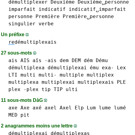
démultiplexer
Deuxième
Deuxième␣personne
imparfait
indicatif
indicatif␣imparfait
personne
Première
Première␣personne
singulier
verbe
Un préfixe
re
démultiplexais
27 sous-mots
ais AIS aïs -ais
dem DEM dém
Dému
démultiplexa
démultiplexai
ému
exa-
Lex
LTI
multi multi-
multiple
multiplex
multiplexa
multiplexai
multiplexais
PLE
plex -plex
tip TIP
ulti
11 sous-mots DàG
axe Axe axé
axel Axel
Elp
Lum
lume lumé
MED
pit
2 anagrammes moins une lettre
démultiplexai
démultiplexas