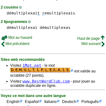
2 cousins
démultiplexai
t
r
emultiplexais
2 lipogrammes
démultiplexai
démultiplexas
Mot au hasard
Haut de page
Mot précédent
Mot suivant
Sites web recommandés
1Mot.net
Visitez
- le mot
est valide au
scrabble (27 points).
www.BestWordClub.com
Visitez
- pour jouer au
scrabble duplicate en ligne.
Voyez ce mot dans une autre langue
English
Español
Italiano
Deutsch
Português