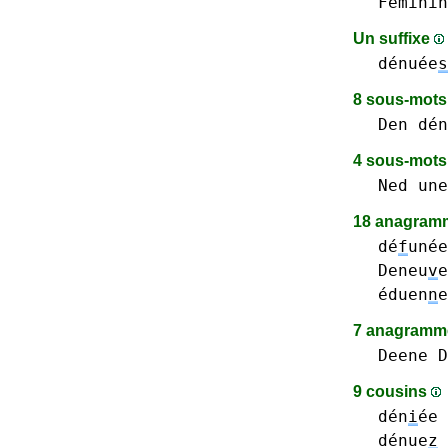
Feminin
Un suffixe
dénuée
s
8 sous-mot
Den
dén
4 sous-mot
Ned
une
18 anagramm
dé
f
unée
Deneu
v
e
éduen
n
e
7 anagramme
Deene
D
9 cousins
dén
i
ée
dénue
z