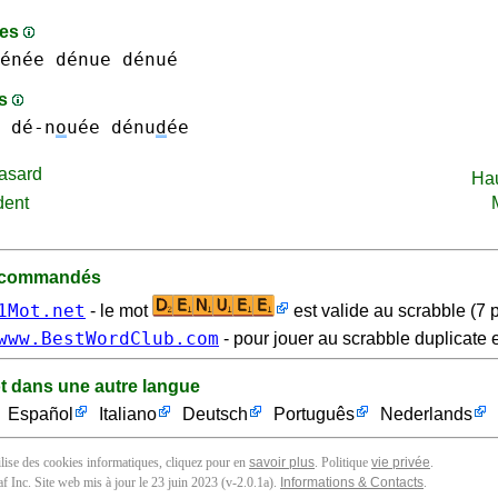
mes
énée
dénue dénué
es
 dé-n
o
uée
dénu
d
ée
asard
Ha
dent
recommandés
1Mot.net
- le mot
est valide au scrabble (7 p
www.BestWordClub.com
- pour jouer au scrabble duplicate e
t dans une autre langue
Español
Italiano
Deutsch
Português
Nederlands
tilise des cookies informatiques, cliquez pour en
savoir plus
. Politique
vie privée
.
f Inc. Site web mis à jour le 23 juin 2023 (v-2.0.1
a
).
Informations & Contacts
.