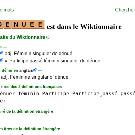
de mots
Chercher
est dans le Wiktionnaire
raits du Wiktionnaire
is —
adj. Féminin singulier de dénué.
v. Participe passé féminin singulier de dénuer.
, défini en
anglais
—
adj. Feminine singular of dénué.
 tirés des 2 définitions françaises
énuer
féminin
Participe
Participe␣passé
pass
er
iré de la définition étrangère
s tirés de la définition étrangère