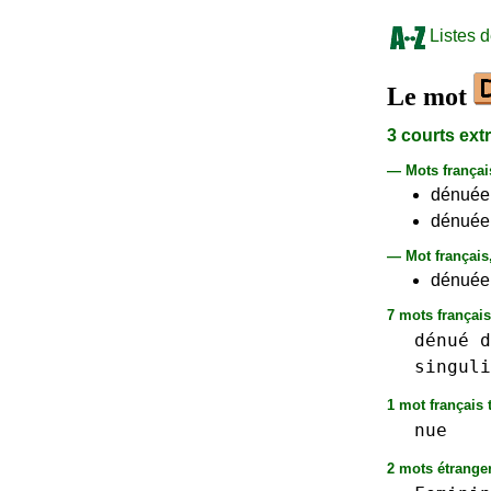
Listes 
Le mot
3 courts ext
— Mots frança
dénuée
dénuée
— Mot français
dénuée 
7 mots français
dénué
d
singuli
1 mot français t
nue
2 mots étranger