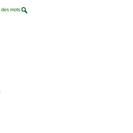
 des mots
é