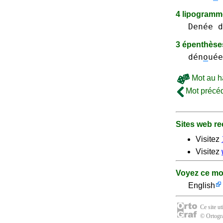
4 lipogram
Denée d
3 épenthès
dén
o
uée
Mot au h
Mot précé
Sites web 
Visitez
Visitez
Voyez ce mo
English
Ce site u
© Ortogra