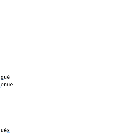
é
g
ué
v
enue
ué
s