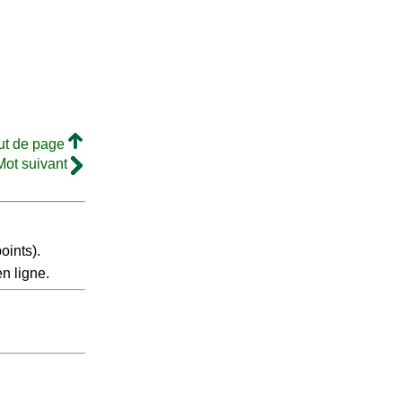
ut de page
Mot suivant
oints).
n ligne.