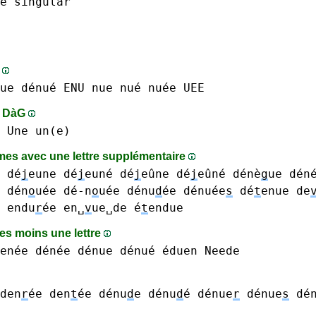
e
singular
s
ue dénué
ENU
nue nué
nuée
UEE
s DàG
 Une un(e)
es avec une lettre supplémentaire
dé
j
eune dé
j
euné dé
j
eûne dé
j
eûné
dénè
g
ue dén
dén
o
uée dé-n
o
uée
dénu
d
ée
dénuée
s
dé
t
enue
de
endu
r
ée
en␣
v
ue␣de
é
t
endue
s moins une lettre
enée dénée
dénue dénué
éduen
Neede
den
r
ée
den
t
ée
dénu
d
e dénu
d
é
dénue
r
dénue
s
dén