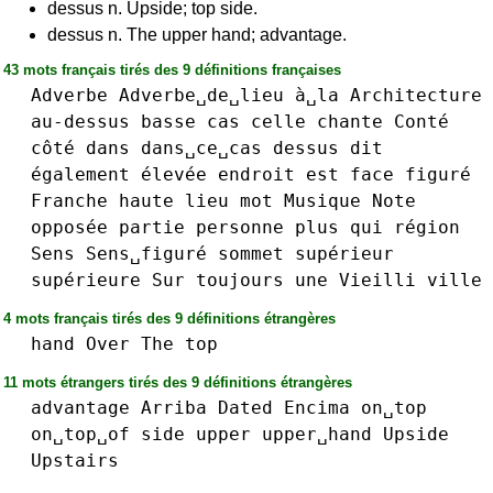
dessus n. Upside; top side.
dessus n. The upper hand; advantage.
43 mots français tirés des 9 définitions françaises
Adverbe
Adverbe␣de␣lieu
à␣la
Architecture
au-dessus
basse
cas
celle
chante
Conté
côté
dans
dans␣ce␣cas
dessus
dit
également
élevée
endroit
est
face
figuré
Franche
haute
lieu
mot
Musique
Note
opposée
partie
personne
plus
qui
région
Sens
Sens␣figuré
sommet
supérieur
supérieure
Sur
toujours
une
Vieilli
ville
4 mots français tirés des 9 définitions étrangères
hand
Over
The
top
11 mots étrangers tirés des 9 définitions étrangères
advantage
Arriba
Dated
Encima
on␣top
on␣top␣of
side
upper
upper␣hand
Upside
Upstairs