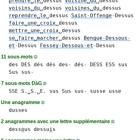
prendre␣le
␣dessus
voisine␣du
␣dessus
voisins␣du
␣dessus
voisines␣du
␣dessus
reprendre␣le
␣dessus
Saint-Offenge
-Dessus
faire␣une␣croix
␣dessus
mettre␣une␣croix
␣dessus
se␣faire␣marcher
␣dessus
Benque-Dessous-
et
-Dessus
Fessey-Dessous-et
-Dessus
11 sous-mots
des DES dés dès des- dés-
DESS
ESS
sus
Sus sus-
7 sous-mots DàG
SSE S.␣S.␣E.
sus Sus sus-
susse
usse
Une anagramme
dusses
2 anagrammes avec une lettre supplémentaire
dess
o
us
dessu
i
s