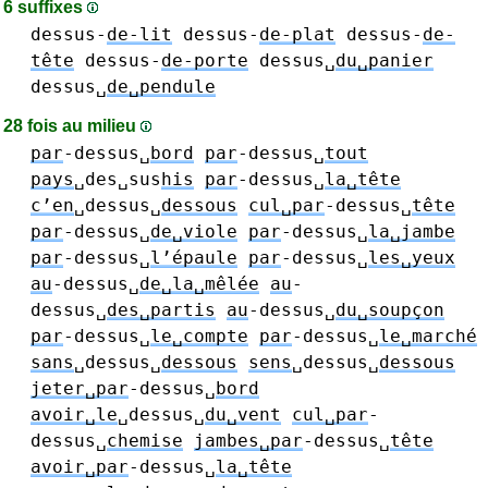
6 suffixes
dessus-
de-lit
dessus-
de-plat
dessus-
de-
tête
dessus-
de-porte
dessus␣
du␣panier
dessus␣
de␣pendule
28 fois au milieu
par
-dessus␣
bord
par
-dessus␣
tout
pays
␣des␣sus
his
par
-dessus␣
la␣tête
c’en
␣dessus␣
dessous
cul␣par
-dessus␣
tête
par
-dessus␣
de␣viole
par
-dessus␣
la␣jambe
par
-dessus␣
l’épaule
par
-dessus␣
les␣yeux
au
-dessus␣
de␣la␣mêlée
au
-
dessus␣
des␣partis
au
-dessus␣
du␣soupçon
par
-dessus␣
le␣compte
par
-dessus␣
le␣marché
sans
␣dessus␣
dessous
sens
␣dessus␣
dessous
jeter␣par
-dessus␣
bord
avoir␣le
␣dessus␣
du␣vent
cul␣par
-
dessus␣
chemise
jambes␣par
-dessus␣
tête
avoir␣par
-dessus␣
la␣tête