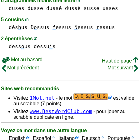
6 anagrammes moins une lettre
duses
dusse dussé dussè
susse
usses
5 cousins
dés
h
us
D
o
ssus
f
essus
N
essus
r
essus
2 épenthèses
dess
o
us
dessu
i
s
Mot au hasard
Haut de page
Mot précédent
Mot suivant
Sites web recommandés
1Mot.net
Visitez
- le mot
est valide
au scrabble (7 points).
www.BestWordClub.com
Visitez
- pour jouer au
scrabble duplicate en ligne.
Voyez ce mot dans une autre langue
English
Español
Italiano
Deutsch
Português