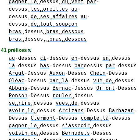
gagner␣le
␣dessus␣
du␣vent
par
-
dessus␣
les␣oreilles
au
-
dessus␣
de␣ses␣affaires
au
-
dessus␣
de␣tout␣soupçon
bras
␣dessus␣
bras␣dessous
bras
␣dessus,␣
bras␣dessous
41 préfixes
au
-dessus
ci
-dessus
en
-dessus
en
␣dessus
là
-dessus
bas
-dessus
par
dessus
par
-dessus
Argut
-Dessus
Auxon
-Dessus
Chein
-Dessus
Oléac
-Dessus
par␣là
-dessus
vue␣de
␣dessus
Abbans
-Dessus
Bernac
-Dessus
Ormont
-Dessus
Ponson
-Dessus
rouler
␣dessus
se␣rire
␣dessus
vues␣de
␣dessus
avoir␣le
␣dessus
Arcizans
-Dessus
Barbazan
-
Dessus
Clermont
-Dessus
compte␣là
-dessus
gagner␣le
␣dessus
s’asseoir
␣dessus
voisin␣du
␣dessus
Bernadets
-Dessus