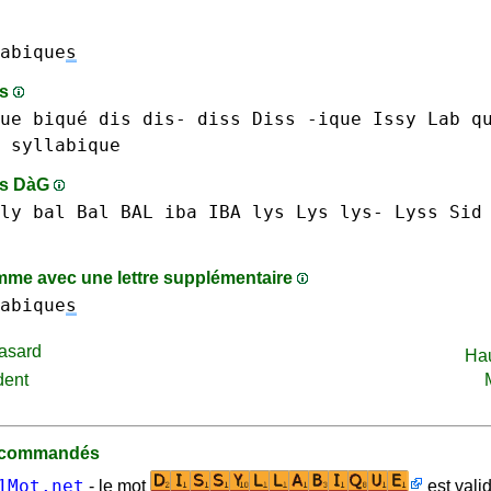
abique
s
ts
ue biqué
dis dis-
diss Diss
-ique
Issy
Lab
q
syllabique
ts DàG
ly
bal Bal BAL
iba IBA
lys Lys lys-
Lyss
Sid
me avec une lettre supplémentaire
abique
s
asard
Ha
dent
recommandés
1Mot.net
- le mot
est vali