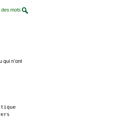
 des mots
e
u qui n’ont
stique
vers