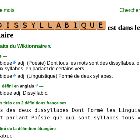
de mots
Chercher
est dans l
aire
raits du Wiktionnaire
is —
abique
adj. (Poésie) Dont tous les mots sont des dissyllabes, o
x syllabes, en parlant de certains vers.
abique
adj. (Linguistique) Formé de deux syllabes.
, défini en
anglais
—
bique adj. Dissyllabic.
s tirés des 2 définitions françaises
s
des
deux
dissyllabes
Dont
Formé
les
Lingui
t
parlant
Poésie
que
qui
sont
syllabes
tous
iré de la définition étrangère
abic