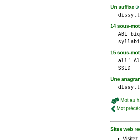
Un suffixe
dissyll
14 sous-mo
ABI
biq
syllabi
15 sous-mo
all’
Al
SSID
Une anagram
dissyll
Mot au h
Mot précé
Sites web 
Visitez