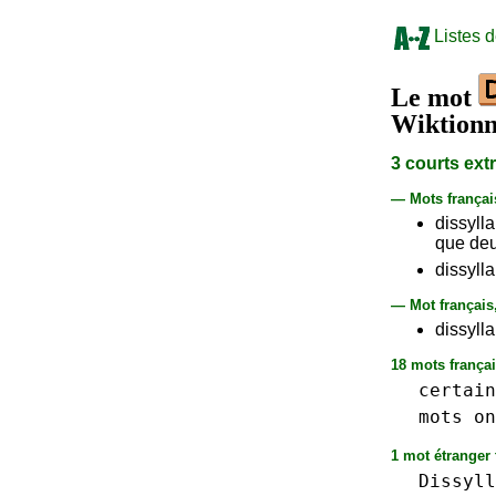
Listes 
Le mot
Wiktionn
3 courts ext
— Mots frança
dissyll
que deu
dissyll
— Mot français
dissylla
18 mots françai
certain
mots
on
1 mot étranger t
Dissyll