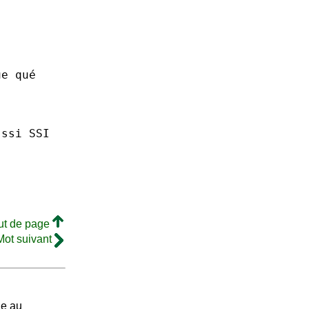
ue qué
ssi SSI
ut de page
Mot suivant
de au