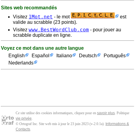
Sites web recommandés
1Mot.net
Visitez
- le mot
est
valide au scrabble (23 points).
www.BestWordClub.com
Visitez
- pour jouer au
scrabble duplicate en ligne.
Voyez ce mot dans une autre langue
English
Español
Italiano
Deutsch
Português
Nederlands
Ce site utilise des cookies informatiques, cliquez pour en
savoir plus
. Politique
vie privée
.
© Ortograf Inc. Site web mis à jour le 23 juin 2023 (v-2.0.1
a
).
Informations &
Contacts
.