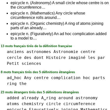
epicycle n. (Astronomy) A small circle whose centre is on
the circumference…
epicycle n. (Mathematics) Any circle whose
circumference rolls around…
epicycle n. (Organic chemistry) A ring of atoms joining
parts of an already…
epicycle n. (Figuratively) An ad hoc complication added
to a model to…
13 mots français tirés de la définition française
anciens
astronomes
Astronomie
centre
cercle
des
dont
Histoire
imaginé
les
par
Petit
sciences
8 mots français tirés des 5 définitions étrangères
ad␣hoc
Any
centre
complication
hoc
parts
ring
the
23 mots étrangers tirés des 5 définitions étrangères
added
already
A␣ring
around
astronomy
atoms
chemistry
circle
circumference
epicycle
Figuratively
joining
Mathematics