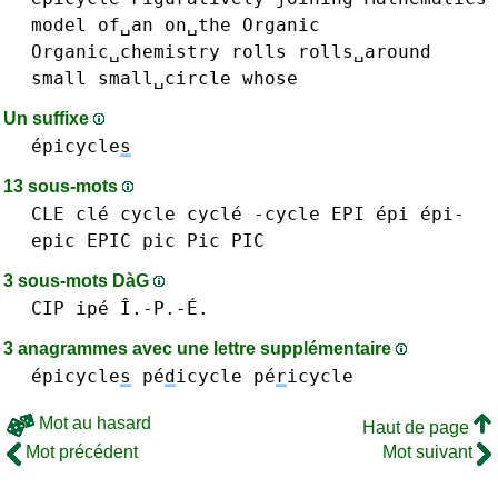
model
of␣an
on␣the
Organic
Organic␣chemistry
rolls
rolls␣around
small
small␣circle
whose
Un suffixe
épicycle
s
13 sous-mots
CLE clé
cycle cyclé -cycle
EPI épi épi-
epic EPIC
pic Pic PIC
3 sous-mots DàG
CIP
ipé Î.-P.-É.
3 anagrammes avec une lettre supplémentaire
épicycle
s
pé
d
icycle
pé
r
icycle
Mot au hasard
Haut de page
Mot précédent
Mot suivant