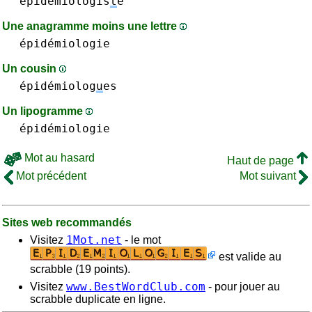
épidémiologis
t
e
Une anagramme moins une lettre
épidémiologie
Un cousin
épidémiolog
u
es
Un lipogramme
épidémiologie
Mot au hasard
Haut de page
Mot précédent
Mot suivant
Sites web recommandés
1Mot.net
Visitez
- le mot
est valide au
scrabble (19 points).
www.BestWordClub.com
Visitez
- pour jouer au
scrabble duplicate en ligne.