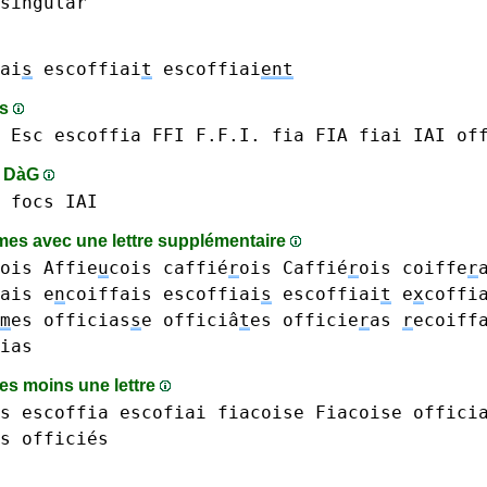
singular
ai
s
escoffiai
t
escoffiai
ent
ts
 Esc
escoffia
FFI F.F.I.
fia FIA
fiai
IAI
of
s DàG
focs
IAI
es avec une lettre supplémentaire
ois Affie
u
cois
caffié
r
ois Caffié
r
ois
coiffe
r
ais
e
n
coiffais
escoffiai
s
escoffiai
t
e
x
coffi
m
es
officias
s
e
officiâ
t
es
officie
r
as
r
ecoiff
ias
s moins une lettre
s
escoffia
escofiai
fiacoise Fiacoise
offici
s officiés