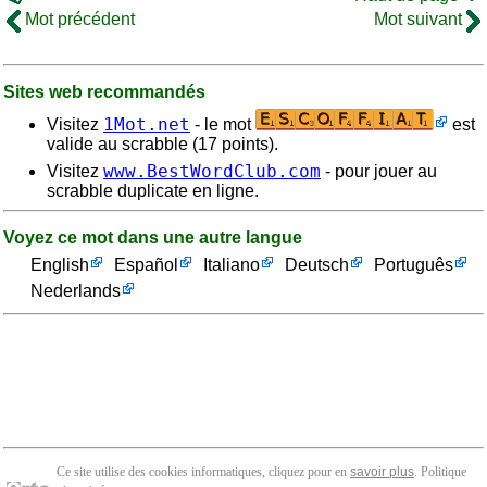
Mot précédent
Mot suivant
Sites web recommandés
1Mot.net
Visitez
- le mot
est
valide au scrabble (17 points).
www.BestWordClub.com
Visitez
- pour jouer au
scrabble duplicate en ligne.
Voyez ce mot dans une autre langue
English
Español
Italiano
Deutsch
Português
Nederlands
Ce site utilise des cookies informatiques, cliquez pour en
savoir plus
. Politique