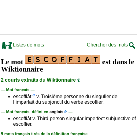
Listes de mots
Chercher des mots
Le mot
est dans le
Wiktionnaire
2 courts extraits du Wiktionnaire
— Mot français —
escoffiât
v. Troisième personne du singulier de
l’imparfait du subjonctif du verbe escoffier.
— Mot français, défini en
anglais
—
escoffiât v. Third-person singular imperfect subjunctive of
escoffier.
9 mots français tirés de la définition française