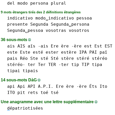
del
modo
persona
plural
9 mots étrangers tirés des 2 définitions étrangères
indicativo
modo␣indicativo
pessoa
presente
Segunda
Segunda␣persona
Segunda␣pessoa
vosotras
vosotros
36 sous-mots
ais AIS aïs -ais
Ere ère -ère
est Est EST
este Este esté
ester
estère
IPA
PAI paï
pais
Réo
Ste sté Sté
stère stéré
stéréo
stéréo-
ter Ter TER -ter
tip TIP
tipa
tipai
tipais
14 sous-mots DàG
api Api API A.P.I.
Ere ère -ère
Éts
Ito
ITO
pit
rets
toé
tsé
Une anagramme avec une lettre supplémentaire
d
épatriotisées