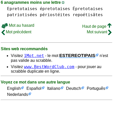
6 anagrammes moins une lettre
Epretotaises épretotaises Épretotaises
patriotisées
périostéites
repoétisâtes
Mot au hasard
Haut de page
Mot précédent
Mot suivant
Sites web recommandés
ESTEREOTIPAIS
1Mot.net
Visitez
- le mot
n'est
pas valide au scrabble.
www.BestWordClub.com
Visitez
- pour jouer au
scrabble duplicate en ligne.
Voyez ce mot dans une autre langue
English
Español
Italiano
Deutsch
Português
Nederlands