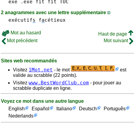
exe .exe
fit fît
TUC
2 anagrammes avec une lettre supplémentaire
exécutif
s
f
a
cétieux
Mot au hasard
Haut de page
Mot précédent
Mot suivant
Sites web recommandés
1Mot.net
Visitez
- le mot
est
valide au scrabble (22 points).
www.BestWordClub.com
Visitez
- pour jouer au
scrabble duplicate en ligne.
Voyez ce mot dans une autre langue
English
Español
Italiano
Deutsch
Português
Nederlands