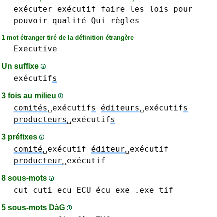
exécuter
exécutif
faire
les
lois
pour
pouvoir
qualité
Qui
règles
1 mot étranger tiré de la définition étrangère
Executive
Un suffixe
exécutif
s
3 fois au milieu
comités
␣exécutif
s
éditeurs
␣exécutif
s
producteurs
␣exécutif
s
3 préfixes
comité
␣exécutif
éditeur
␣exécutif
producteur
␣exécutif
8 sous-mots
cut
cuti
ecu ECU écu
exe .exe
tif
5 sous-mots DàG