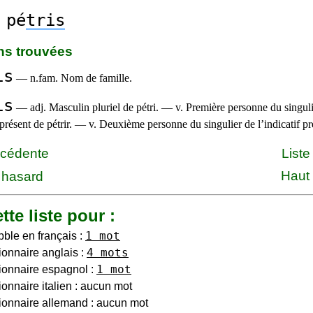
pé
tris
ons trouvées
is
— n.fam. Nom de famille.
is
— adj. Masculin pluriel de pétri. — v. Première personne du singuli
f présent de pétrir. — v. Deuxième personne du singulier de l’indicatif pré
écédente
Liste
Haut
 hasard
tte liste pour :
1 mot
bble en français :
4 mots
ionnaire anglais :
1 mot
ionnaire espagnol :
ionnaire italien : aucun mot
ionnaire allemand : aucun mot