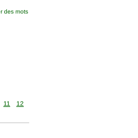
r des mots
11
12