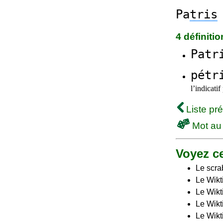
Pa
tris
4 définiti
Patr
pétr
l’indicati
Liste pr
Mot au
Voyez ce
Le scra
Le Wikt
Le Wikt
Le Wikt
Le Wikt