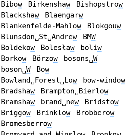
Bibo
w
Birkensha
w
Bishopstro
w
Blacksha
w
Blaengar
w
Blankenfelde-Mahlo
w
Blokgou
w
Blunsdon␣St␣Andre
w
BM
W
Boldeko
w
Bolesła
w
boli
w
Borko
w
Börzo
w
bosons␣
W
boson␣
W
Bo
w
Bowland␣Forest␣Lo
w
bow-windo
w
Bradsha
w
Brampton␣Bierlo
w
Bramsha
w
brand␣ne
w
Bridsto
w
Briggo
w
Brinklo
w
Bröbbero
w
Bromesberro
w
Bromyard␣and␣Winslo
w
Bronko
w