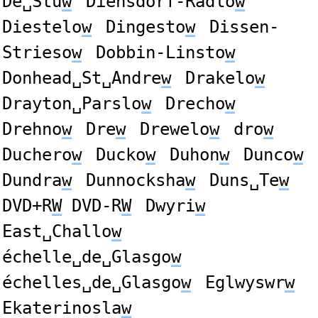
De␣Stu
w
Diensdorf-Radlo
w
Diestelo
w
Dingesto
w
Dissen-
Strieso
w
Dobbin-Linsto
w
Donhead␣St␣Andre
w
Drakelo
w
Drayton␣Parslo
w
Drecho
w
Drehno
w
Dre
w
Drewelo
w
dro
w
Duchero
w
Ducko
w
Duhon
w
Dunco
w
Dundra
w
Dunnocksha
w
Duns␣Te
w
DVD+R
W
DVD-R
W
Dwyri
w
East␣Challo
w
échelle␣de␣Glasgo
w
échelles␣de␣Glasgo
w
Eglwyswr
w
Ekaterinosla
w