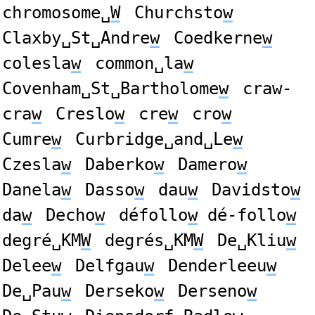
chromosome␣
W
Churchsto
w
Claxby␣St␣Andre
w
Coedkerne
w
colesla
w
common␣la
w
Covenham␣St␣Bartholome
w
craw-
cra
w
Creslo
w
cre
w
cro
w
Cumre
w
Curbridge␣and␣Le
w
Czesla
w
Daberko
w
Damero
w
Danela
w
Dasso
w
dau
w
Davidsto
w
da
w
Decho
w
défollo
w
dé-follo
w
degré␣KM
W
degrés␣KM
W
De␣Kliu
w
Delee
w
Delfgau
w
Denderleeu
w
De␣Pau
w
Derseko
w
Derseno
w