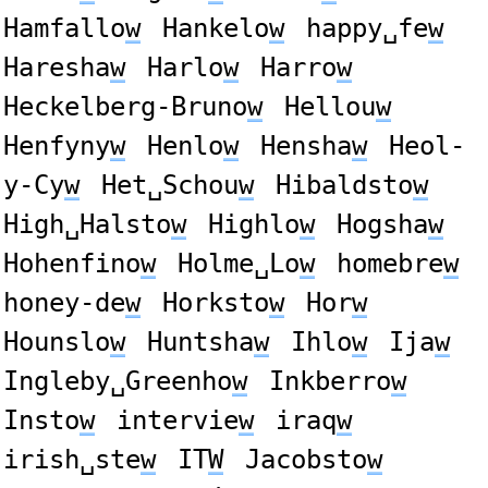
Hamfallo
w
Hankelo
w
happy␣fe
w
Haresha
w
Harlo
w
Harro
w
Heckelberg-Bruno
w
Hellou
w
Henfyny
w
Henlo
w
Hensha
w
Heol-
y-Cy
w
Het␣Schou
w
Hibaldsto
w
High␣Halsto
w
Highlo
w
Hogsha
w
Hohenfino
w
Holme␣Lo
w
homebre
w
honey-de
w
Horksto
w
Hor
w
Hounslo
w
Huntsha
w
Ihlo
w
Ija
w
Ingleby␣Greenho
w
Inkberro
w
Insto
w
intervie
w
iraq
w
irish␣ste
w
IT
W
Jacobsto
w