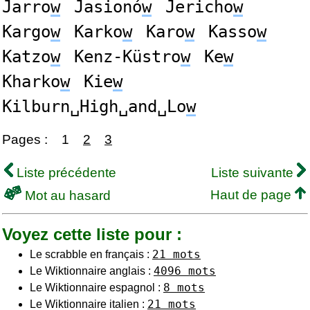
Jarro
w
Jasionó
w
Jericho
w
Kargo
w
Karko
w
Karo
w
Kasso
w
Katzo
w
Kenz-Küstro
w
Ke
w
Kharko
w
Kie
w
Kilburn␣High␣and␣Lo
w
Pages :
1
2
3
Liste précédente
Liste suivante
Haut de page
Mot au hasard
Voyez cette liste pour :
21 mots
Le scrabble en français :
4096 mots
Le Wiktionnaire anglais :
8 mots
Le Wiktionnaire espagnol :
21 mots
Le Wiktionnaire italien :