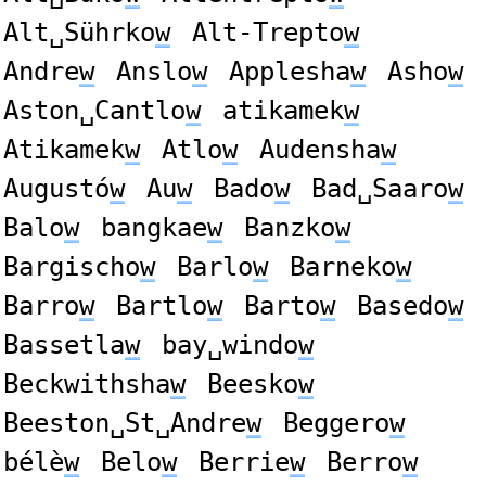
Alt␣Sührko
w
Alt-Trepto
w
Andre
w
Anslo
w
Applesha
w
Asho
w
Aston␣Cantlo
w
atikamek
w
Atikamek
w
Atlo
w
Audensha
w
Augustó
w
Au
w
Bado
w
Bad␣Saaro
w
Balo
w
bangkae
w
Banzko
w
Bargischo
w
Barlo
w
Barneko
w
Barro
w
Bartlo
w
Barto
w
Basedo
w
Bassetla
w
bay␣windo
w
Beckwithsha
w
Beesko
w
Beeston␣St␣Andre
w
Beggero
w
bélè
w
Belo
w
Berrie
w
Berro
w