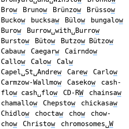
Bro
w
Bruno
w
Brünzo
w
Brüsso
w
Bucko
w
bucksa
w
Bülo
w
bungalo
w
Buro
w
Burrow␣with␣Burro
w
Bursto
w
Büto
w
Butzo
w
Bützo
w
Cabau
w
Caegar
w
Cairndo
w
Callo
w
Calo
w
Cal
w
Capel␣St␣Andre
w
Care
w
Carlo
w
Carmzow-Wallmo
w
Caseko
w
cash-
flo
w
cash␣flo
w
CD-R
W
chainsa
w
chamallo
w
Chepsto
w
chickasa
w
Chidlo
w
chocta
w
cho
w
chow-
cho
w
Christo
w
chromosomes␣
W