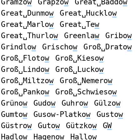
Gramzo
w
Grapzo
w
Great␣Baddo
w
Great␣Dunmo
w
Great␣Hucklo
w
Great␣Marlo
w
Great␣Te
w
Great␣Thurlo
w
Greenla
w
Gribo
w
Grindlo
w
Grischo
w
Groß␣Drato
w
Groß␣Floto
w
Groß␣Kieso
w
Groß␣Lindo
w
Groß␣Lucko
w
Groß␣Miltzo
w
Groß␣Nemero
w
Groß␣Panko
w
Groß␣Schwieso
w
Grüno
w
Gudo
w
Guhro
w
Gülzo
w
Gumto
w
Gusow-Platko
w
Gusto
w
Güstro
w
Guto
w
Gützko
w
G
W
Hadlo
w
Hageno
w
Hallo
w