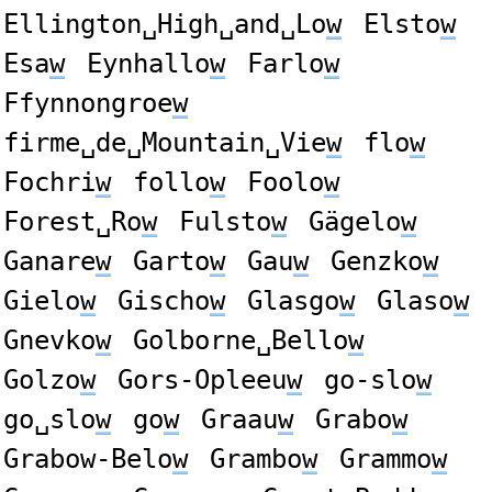
Ellington␣High␣and␣Lo
w
Elsto
w
Esa
w
Eynhallo
w
Farlo
w
Ffynnongroe
w
firme␣de␣Mountain␣Vie
w
flo
w
Fochri
w
follo
w
Foolo
w
Forest␣Ro
w
Fulsto
w
Gägelo
w
Ganare
w
Garto
w
Gau
w
Genzko
w
Gielo
w
Gischo
w
Glasgo
w
Glaso
w
Gnevko
w
Golborne␣Bello
w
Golzo
w
Gors-Opleeu
w
go-slo
w
go␣slo
w
go
w
Graau
w
Grabo
w
Grabow-Belo
w
Grambo
w
Grammo
w