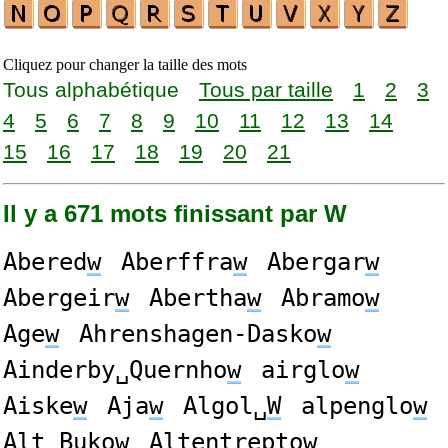
Cliquez pour changer la taille des mots
Tous alphabétique
Tous par taille
1
2
3
4
5
6
7
8
9
10
11
12
13
14
15
16
17
18
19
20
21
Il y a 671 mots finissant par W
Abered
w
Aberffra
w
Abergar
w
Abergeir
w
Abertha
w
Abramo
w
Age
w
Ahrenshagen-Dasko
w
Ainderby␣Quernho
w
airglo
w
Aiske
w
Aja
w
Algol␣
W
alpenglo
w
Alt␣Buko
w
Altentrepto
w