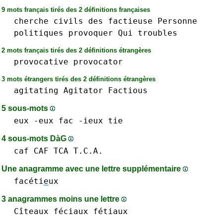
9 mots français tirés des 2 définitions françaises
cherche
civils
des
factieuse
Personne
politiques
provoquer
Qui
troubles
2 mots français tirés des 2 définitions étrangères
provocative
provocator
3 mots étrangers tirés des 2 définitions étrangères
agitating
Agitator
Factious
5 sous-mots
eux -eux
fac
-ieux
tie
4 sous-mots DàG
caf CAF
TCA T.C.A.
Une anagramme avec une lettre supplémentaire
facéti
e
ux
3 anagrammes moins une lettre
Cîteaux
féciaux
fétiaux